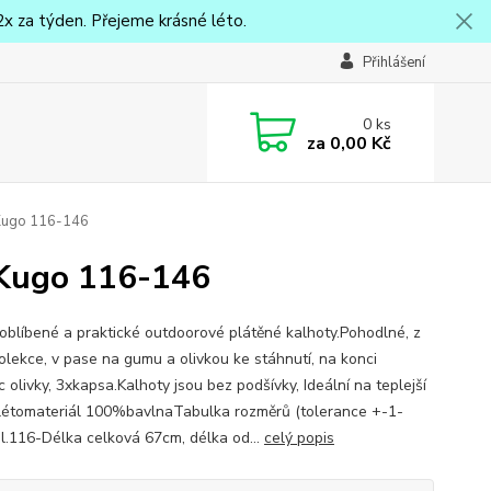
x za týden. Přejeme krásné léto.
Přihlášení
0
ks
za
0,00 Kč
 Kugo 116-146
 Kugo 116-146
 oblíbené a praktické outdoorové plátěné kalhoty.Pohodlné, z
olekce, v pase na gumu a olivkou ke stáhnutí, na konci
 olivky, 3xkapsa.Kalhoty jsou bez podšívky, Ideální na teplejší
 létomateriál 100%bavlnaTabulka rozměrů (tolerance +-1-
l.116-Délka celková 67cm, délka od...
celý popis