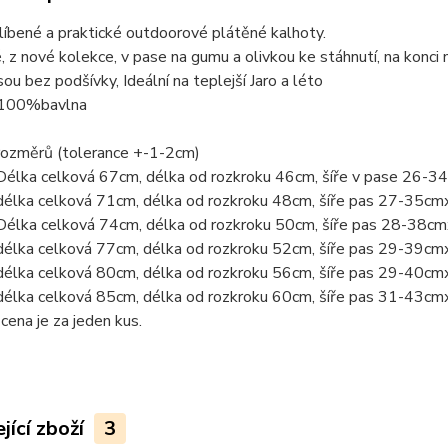
líbené a praktické outdoorové plátěné kalhoty.
 z nové kolekce, v pase na gumu a olivkou ke stáhnutí, na konci n
sou bez podšívky, Ideální na teplejší Jaro a léto
 100%bavlna
rozměrů (tolerance +-1-2cm)
Délka celková 67cm, délka od rozkroku 46cm, šíře v pase 26-
délka celková 71cm, délka od rozkroku 48cm, šíře pas 27-35cm
Délka celková 74cm, délka od rozkroku 50cm, šíře pas 28-38c
délka celková 77cm, délka od rozkroku 52cm, šíře pas 29-39cm
délka celková 80cm, délka od rozkroku 56cm, šíře pas 29-40cm
délka celková 85cm, délka od rozkroku 60cm, šíře pas 31-43cm
ena je za jeden kus.
jící zboží
3