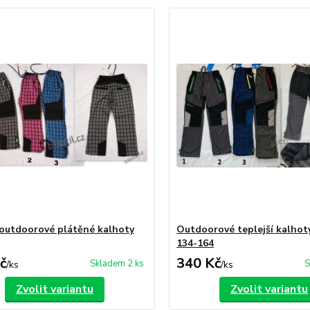
outdoorové plátěné kalhoty
Outdoorové teplejší kalhot
134-164
č
340 Kč
Skladem 2 ks
S
/
ks
/
ks
Zvolit variantu
Zvolit variantu