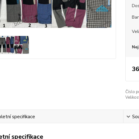
Dos
Bar
Vel
Nej
36
Číslo p
Velikos
etní specifikace
Sou
tní specifikace