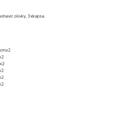
ohavic olivky, 3xkapsa.
34cmx2
x2
mx2
x2
x2
x2