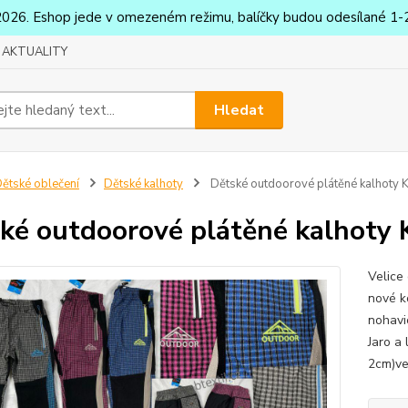
2026. Eshop jede v omezeném režimu, balíčky budou odesílané 1-2
AKTUALITY
Hledat
ětské oblečení
Dětské kalhoty
Dětské outdoorové plátěné kalhoty
ké outdoorové plátěné kalhoty
Velice
nové k
nohavic
Jaro a
2cm)ve