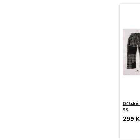
Dětské 
98
299 K