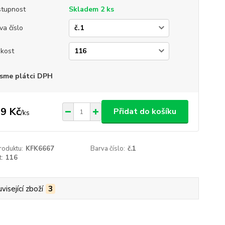
tupnost
Skladem 2 ks
va číslo
ikost
sme plátci DPH
9 Kč
Přidat do košíku
/
ks
roduktu:
KFK6667
Barva číslo:
č.1
t:
116
visející zboží
3