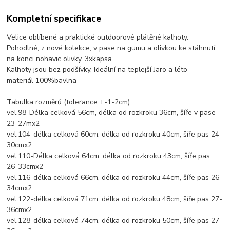
Kompletní specifikace
Velice oblíbené a praktické outdoorové plátěné kalhoty.
Pohodlné, z nové kolekce, v pase na gumu a olivkou ke stáhnutí,
na konci nohavic olivky, 3xkapsa.
Kalhoty jsou bez podšívky, Ideální na teplejší Jaro a léto
materiál 100%bavlna
Tabulka rozměrů (tolerance +-1-2cm)
vel.98-Délka celková 56cm, délka od rozkroku 36cm, šíře v pase
23-27mx2
vel.104-délka celková 60cm, délka od rozkroku 40cm, šíře pas 24-
30cmx2
vel.110-Délka celková 64cm, délka od rozkroku 43cm, šíře pas
26-33cmx2
vel.116-délka celková 66cm, délka od rozkroku 44cm, šíře pas 26-
34cmx2
vel.122-délka celková 71cm, délka od rozkroku 48cm, šíře pas 27-
36cmx2
vel.128-délka celková 74cm, délka od rozkroku 50cm, šíře pas 27-