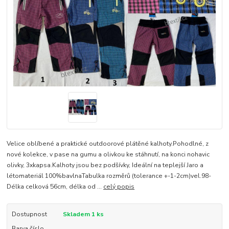
Velice oblíbené a praktické outdoorové plátěné kalhoty.Pohodlné, z
nové kolekce, v pase na gumu a olivkou ke stáhnutí, na konci nohavic
olivky, 3xkapsa.Kalhoty jsou bez podšívky, Ideální na teplejší Jaro a
létomateriál 100%bavlnaTabulka rozměrů (tolerance +-1-2cm)vel.98-
Délka celková 56cm, délka od ...
celý popis
Dostupnost
Skladem 1 ks
Barva číslo