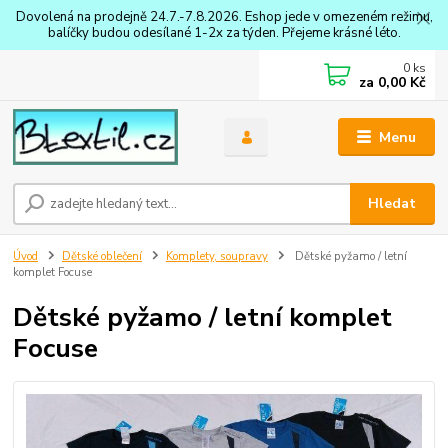
Dovolená na prodejně 24.7.-7.8.2026. Eshop jede v omezeném režimu,
balíčky budou odesílané 1-2x za týden. Přejeme krásné léto.
0
ks
za
0,00 Kč
Menu
Hledat
Úvod
Dětské oblečení
Komplety, soupravy
Dětské pyžamo / letní
komplet Focuse
Dětské pyžamo / letní komplet
Focuse