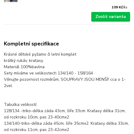
109 Kč
/
ks
Zvolit variantu
Kompletní specifikace
Krásné dětské pyžamo či letní komplet
krátký rukáv, kraťasy.
Materiál 100%bavlna
Sety míváme ve velikostech 134/140 - 158/164
Věnujte pozornost rozměrům, SOUPRAVY JSOU MENŠÍ! cca o 1-
2vel.
Tabulka velikostí:
128/134 -triko-délka záda 43cm, šíře 33cm. Kraťasy délka 31cm,
od rozkroku 10cm, pas 23-40cmx2
134/140-triko-délka záda 45cm, šíře 35cmx2. Kraťasy délka 33cm,
od rozkroku 11cm, pas 23-42cmx2