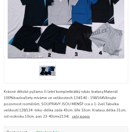
Krásné dětské pyžamo či letní kompletkrátký rukáv, kraťasy.Materiál
100%bavlnaSety míváme ve velikostech 134/140 - 158/164Věnujte
pozornost rozměrům, SOUPRAVY JSOU MENŠÍ! cca o 1-2vel.Tabulka
velikostí:128/134 -triko-délka záda 43cm, šíře 33cm. Kraťasy délka 31cm,
od rozkroku 10cm, pas 23-40cmx2134/...
celý popis