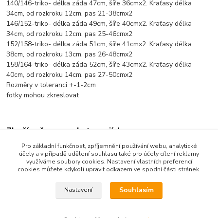
140/146-triko- délka záda 47cm, šíře 36cmx2. Kraťasy délka
34cm, od rozkroku 12cm, pas 21-38cmx2
146/152-triko- délka záda 49cm, šíře 40cmx2. Kraťasy délka
34cm, od rozkroku 12cm, pas 25-46cmx2
152/158-triko- délka záda 51cm, šíře 41cmx2. Kraťasy délka
38cm, od rozkroku 13cm, pas 26-48cmx2
158/164-triko- délka záda 52cm, šíře 43cmx2. Kraťasy délka
40cm, od rozkroku 14cm, pas 27-50cmx2
Rozměry v toleranci +-1-2cm
fotky mohou zkreslovat
Zboží zařazeno v kategoriích
Pro základní funkčnost, zpříjemnění používání webu, analytické
Dětské oblečení
účely a v případě udělení souhlasu také pro účely cílení reklamy
využíváme soubory cookies. Nastavení vlastních preferencí
Komplety, soupravy
cookies můžete kdykoli upravit odkazem ve spodní části stránek.
Souhlasím
Nastavení