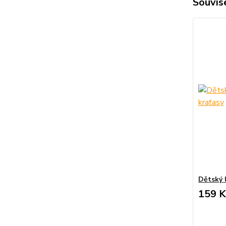
Souvise
Dětský 
159 K