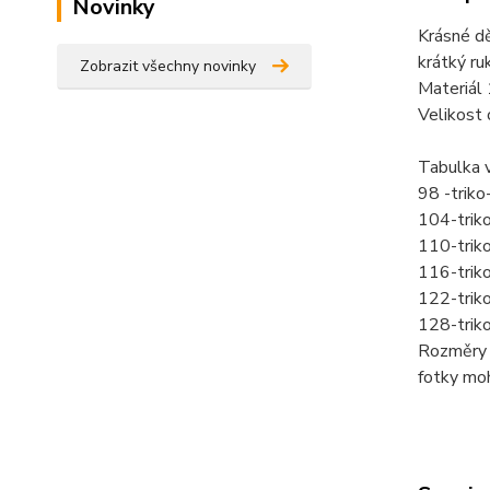
Novinky
Krásné d
krátký ruk
Zobrazit všechny novinky
Materiál
Velikost 
Tabulka v
98 -trik
104-trik
110-trik
116-trik
122-trik
128-trik
Rozměry 
fotky mo