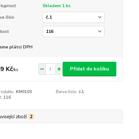
tupnost
Skladem 1 ks
va číslo
ikost
sme plátci DPH
9 Kč
Přidat do košíku
/
ks
roduktu:
KM0103
Barva číslo:
č.1
t:
116
visející zboží
2