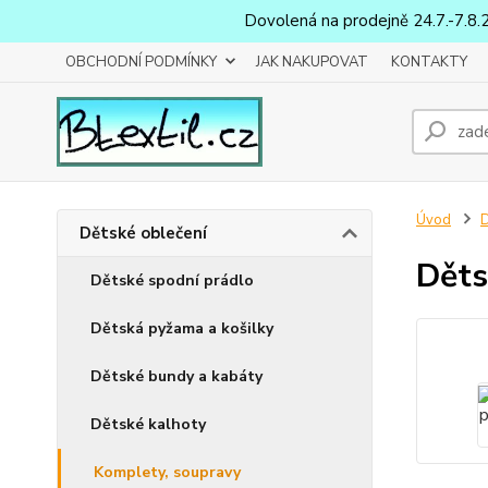
Dovolená na prodejně 24.7.-7.8.
OBCHODNÍ PODMÍNKY
JAK NAKUPOVAT
KONTAKTY
Úvod
D
Dětské oblečení
Děts
Dětské spodní prádlo
Dětská pyžama a košilky
Dětské bundy a kabáty
Dětské kalhoty
Komplety, soupravy