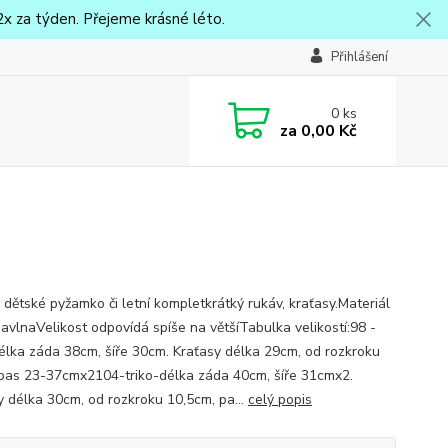
x za týden. Přejeme krásné léto.
Přihlášení
0
ks
za
0,00 Kč
 dětské pyžamko či letní kompletkrátký rukáv, kraťasy.Materiál
vlnaVelikost odpovídá spíše na většíTabulka velikostí:98 -
délka záda 38cm, šíře 30cm. Kraťasy délka 29cm, od rozkroku
pas 23-37cmx2104-triko-délka záda 40cm, šíře 31cmx2.
y délka 30cm, od rozkroku 10,5cm, pa...
celý popis