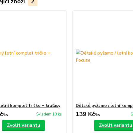
jící zboží
2
letní komplet tričko + kraťasy
Dětské pyžamo / letní komp
č
139 Kč
Skladem 19 ks
S
/
ks
/
ks
Zvolit variantu
Zvolit variantu