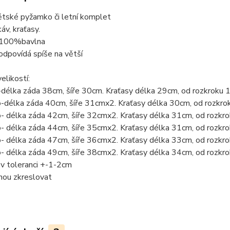
ětské pyžamko či letní komplet
áv, kraťasy.
 100%bavlna
odpovídá spíše na větší
elikostí:
o-délka záda 38cm, šíře 30cm. Kraťasy délka 29cm, od rozkrok
o-délka záda 40cm, šíře 31cmx2. Kraťasy délka 30cm, od rozkr
o- délka záda 42cm, šíře 32cmx2. Kraťasy délka 31cm, od rozk
o- délka záda 44cm, šíře 35cmx2. Kraťasy délka 31cm, od rozk
o- délka záda 47cm, šíře 36cmx2. Kraťasy délka 33cm, od rozk
o- délka záda 49cm, šíře 38cmx2. Kraťasy délka 34cm, od rozk
v toleranci +-1-2cm
hou zkreslovat