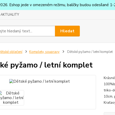
2026. Eshop jede v omezeném režimu, balíčky budou odesílané 1-2
AKTUALITY
Hledat
ětské oblečení
Komplety, soupravy
Dětské pyžamo / letní komplet
ké pyžamo / letní komplet
Krásné
100%ba
triko-
10cm, 
Kraťas