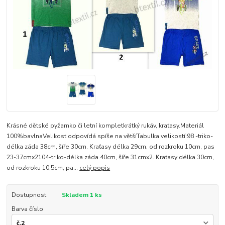
Krásné dětské pyžamko či letní kompletkrátký rukáv, kraťasy.Materiál
100%bavlnaVelikost odpovídá spíše na většíTabulka velikostí:98 -triko-
délka záda 38cm, šíře 30cm. Kraťasy délka 29cm, od rozkroku 10cm, pas
23-37cmx2104-triko-délka záda 40cm, šíře 31cmx2. Kraťasy délka 30cm,
od rozkroku 10,5cm, pa...
celý popis
Dostupnost
Skladem 1 ks
Barva číslo