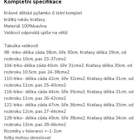
Kompletní specifikace
Krásné dětské pyžamko či letní komplet
krátký rukáv, kraťasy.
Materiál 100%bavlna
Velikost odpovídá spíše na větší
Tabulka velikostí:
98 -triko-délka záda 38cm, šíře 30cm. Kraťasy délka 29cm, od
rozkroku 10cm, pas 23-37cmx2
104-triko-délka záda 40cm, šíře 31cmx2. Kraťasy délka 30cm, od
rozkroku 10,5cm, pas 24-38cmx2
110-triko- délka záda 42cm, šíře 32cmx2. Kraťasy délka 31cm, od
rozkroku 11cm, pas 25-40cmx2
116-triko- délka záda 44cm, šíře 35cmx2. Kraťasy délka 31cm, od
rozkroku 11cm, pas 26-42cmx2
122-triko- délka záda 47cm, šíře 36cmx2. Kraťasy délka 33cm, od
rozkroku 12cm, pas 27-44cmx2
128-triko- délka záda 49cm, šíře 38cmx2. Kraťasy délka 34cm, od
rozkroku 13cm, pas 28-46cmx2
Rozměry v toleranci +-1-2cm
fotky mohou zkreslovat