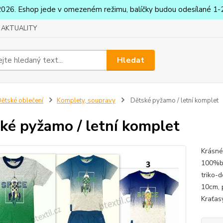
2026. Eshop jede v omezeném režimu, balíčky budou odesílané 1-2
AKTUALITY
Hledat
ětské oblečení
Komplety, soupravy
Dětské pyžamo / letní komplet
ké pyžamo / letní komplet
Krásné
100%ba
triko-
10cm, 
Kraťas