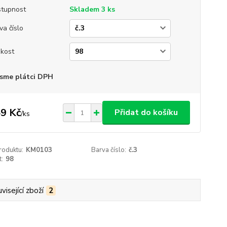
tupnost
Skladem 3 ks
va číslo
ikost
sme plátci DPH
9 Kč
Přidat do košíku
/
ks
roduktu:
KM0103
Barva číslo:
č.3
t:
98
visející zboží
2