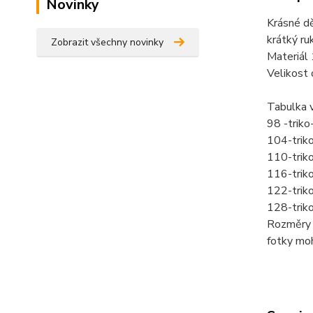
Novinky
Krásné d
krátký ruk
Zobrazit všechny novinky
Materiál
Velikost 
Tabulka v
98 -trik
104-trik
110-trik
116-trik
122-trik
128-trik
Rozměry 
fotky mo