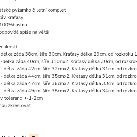
ětské pyžamko či letní komplet
áv, kraťasy.
 100%bavlna
odpovídá spíše na větší
elikostí:
o-délka záda 38cm, šíře 30cm. Kraťasy délka 29cm, od rozkrok
o-délka záda 40cm, šíře 31cmx2. Kraťasy délka 30cm, od rozkr
o- délka záda 42cm, šíře 32cmx2. Kraťasy délka 31cm, od rozk
o- délka záda 44cm, šíře 35cmx2. Kraťasy délka 31cm, od rozk
o- délka záda 47cm, šíře 36cmx2. Kraťasy délka 33cm, od rozk
o- délka záda 49cm, šíře 38cmx2. Kraťasy délka 34cm, od rozk
v toleranci +-1-2cm
hou zkreslovat