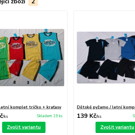
jící zboží
2
letní komplet tričko + kraťasy
Dětské pyžamo / letní komp
č
139 Kč
Skladem 19 ks
S
/
ks
/
ks
Zvolit variantu
Zvolit variantu