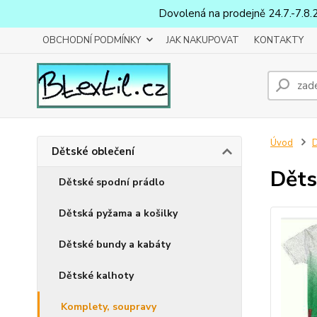
Dovolená na prodejně 24.7.-7.8.
OBCHODNÍ PODMÍNKY
JAK NAKUPOVAT
KONTAKTY
Úvod
D
Dětské oblečení
Děts
Dětské spodní prádlo
Dětská pyžama a košilky
Dětské bundy a kabáty
Dětské kalhoty
Komplety, soupravy