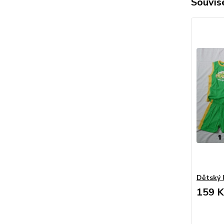
Souvise
Dětský 
159 K