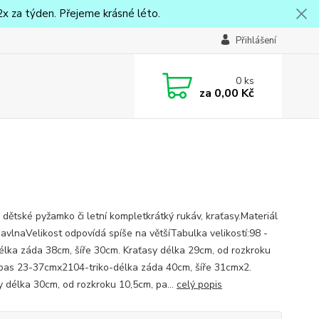
x za týden. Přejeme krásné léto.
Přihlášení
0
ks
za
0,00 Kč
 dětské pyžamko či letní kompletkrátký rukáv, kraťasy.Materiál
vlnaVelikost odpovídá spíše na většíTabulka velikostí:98 -
délka záda 38cm, šíře 30cm. Kraťasy délka 29cm, od rozkroku
pas 23-37cmx2104-triko-délka záda 40cm, šíře 31cmx2.
y délka 30cm, od rozkroku 10,5cm, pa...
celý popis