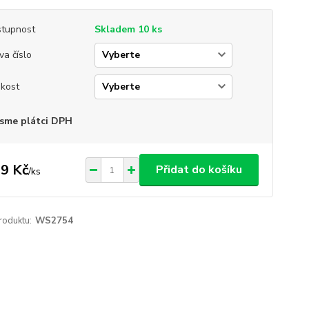
tupnost
Skladem 10 ks
va číslo
ikost
sme plátci DPH
9 Kč
Přidat do košíku
/
ks
roduktu:
WS2754