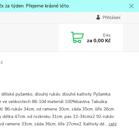
x za týden. Přejeme krásné léto.
Přihlášení
0
ks
za
0,00 Kč
04
 dětské pyžamko, dlouhý rukáv, dlouhé kalhoty. Pyžamka
 ve velikostech 86-104 materiál 100%bavlna Tabulka
stí: 86-rukáv 34cm, od ramene 30cm, záda 35cm, šíře 26cm.
y délka 47cm, od rozkroku 31cm, pas 22-34cmx2 92-rukáv
od ramene 33cm, záda 36cm, šíře 27cmx2. Kalhoty dé...
celý