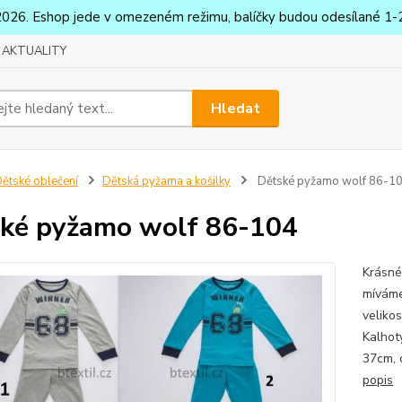
2026. Eshop jede v omezeném režimu, balíčky budou odesílané 1-2
AKTUALITY
Hledat
ětské oblečení
Dětská pyžama a košilky
Dětské pyžamo wolf 86-1
ké pyžamo wolf 86-104
Krásné
míváme
veliko
Kalhot
37cm, 
popis