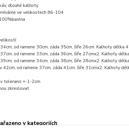
káv, dlouhé kalhoty.
míváme ve velikostech 86-104
 100%bavlna
elikostí:
 34cm, od ramene 30cm, záda 35cm, šíře 26cm. Kalhoty délka 
 37cm, od ramene 33cm, záda 36cm, šíře 27cmx2. Kalhoty délk
 39cm, od ramene 34cm, záda 38cm, šíře 28cmx2. Kalhoty délk
v 42cm, od ramene 37cm, záda 41cm, šíře 31cmx2. Kalhoty dé
v toleranci +-1-2cm
hou zkreslovat
zařazeno v kategoriích