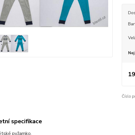
Dos
Bar
Vel
Nej
19
Číslo p
tní specifikace
ětské pyžamko,