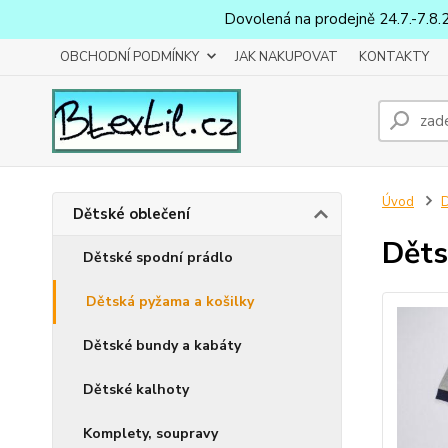
Dovolená na prodejně 24.7.-7.8.
OBCHODNÍ PODMÍNKY
JAK NAKUPOVAT
KONTAKTY
Úvod
D
Dětské oblečení
Děts
Dětské spodní prádlo
Dětská pyžama a košilky
Dětské bundy a kabáty
Dětské kalhoty
Komplety, soupravy