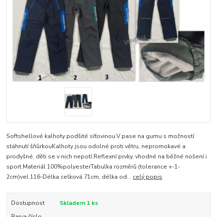
Softshellové kalhoty podšité síťovinou.V pase na gumu s možností
stáhnutí šňůrkouKalhoty jsou odolné proti větru, nepromokavé a
prodyšné, děti se v nich nepotí.Reflexní prvky, vhodné na běžné nošení i
sport.Materiál 100%polyesterTabulka rozměrů (tolerance +-1-
2cm)vel.116-Délka celková 71cm, délka od...
celý popis
Dostupnost
Skladem 1 ks
Barva číslo