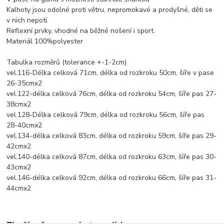
Kalhoty jsou odolné proti větru, nepromokavé a prodyšné, děti se
v nich nepotí.
Reflexní prvky, vhodné na běžné nošení i sport.
Materiál 100%polyester
Tabulka rozměrů (tolerance +-1-2cm)
vel.116-Délka celková 71cm, délka od rozkroku 50cm, šíře v pase
26-35cmx2
vel.122-délka celková 76cm, délka od rozkroku 54cm, šíře pas 27-
38cmx2
vel.128-Délka celková 79cm, délka od rozkroku 56cm, šíře pas
28-40cmx2
vel.134-délka celková 83cm, délka od rozkroku 59cm, šíře pas 29-
42cmx2
vel.140-délka celková 87cm, délka od rozkroku 63cm, šíře pas 30-
43cmx2
vel.146-délka celková 92cm, délka od rozkroku 66cm, šíře pas 31-
44cmx2