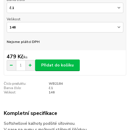
Velikost
Nejsme plátci DPH
479 Kč
/
ks
Přidat do košíku
Číslo produktu:
WB2184
Barva číslo:
č.1
Velikost:
146
Kompletní specifikace
Softshellové kalhoty podšité síťovinou.
V pase na gumu s možností stáhnutí šňůrkou