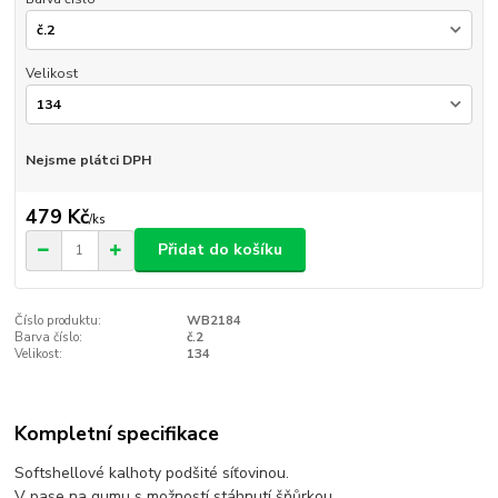
Velikost
Nejsme plátci DPH
479 Kč
/
ks
Přidat do košíku
Číslo produktu:
WB2184
Barva číslo:
č.2
Velikost:
134
Kompletní specifikace
Softshellové kalhoty podšité síťovinou.
V pase na gumu s možností stáhnutí šňůrkou