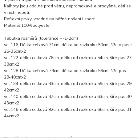
Kalhoty jsou odolné proti větru, nepromokavé a prodyšné, děti se
v nich nepotí.
Reflexní prvky, vhodné na běžné nošení i sport.
Materiál 100%polyester
Tabulka rozměrů (tolerance +-1-2cm)
vel.116-Délka celková 71cm, délka od rozkroku 50cm, šíře v pase
26-35cmx2
vel.122-délka celková 76cm, délka od rozkroku 54cm, šíře pas 27-
38cmx2
vel.128-Délka celková 79cm, délka od rozkroku 56cm, šíře pas
28-40cmx2
vel.134-délka celková 83cm, délka od rozkroku 59cm, šíře pas 29-
42cmx2
vel.140-délka celková 87cm, délka od rozkroku 63cm, šíře pas 30-
43cmx2
vel.146-délka celková 92cm, délka od rozkroku 66cm, šíře pas 31-
44cmx2