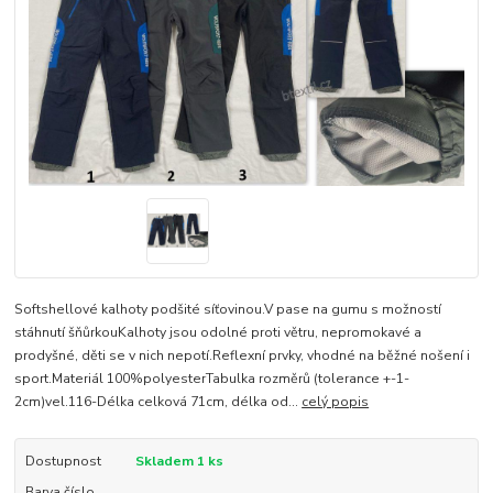
Softshellové kalhoty podšité síťovinou.V pase na gumu s možností
stáhnutí šňůrkouKalhoty jsou odolné proti větru, nepromokavé a
prodyšné, děti se v nich nepotí.Reflexní prvky, vhodné na běžné nošení i
sport.Materiál 100%polyesterTabulka rozměrů (tolerance +-1-
2cm)vel.116-Délka celková 71cm, délka od...
celý popis
Dostupnost
Skladem 1 ks
Barva číslo