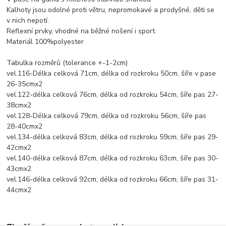
Kalhoty jsou odolné proti větru, nepromokavé a prodyšné, děti se
v nich nepotí.
Reflexní prvky, vhodné na běžné nošení i sport.
Materiál 100%polyester
Tabulka rozměrů (tolerance +-1-2cm)
vel.116-Délka celková 71cm, délka od rozkroku 50cm, šíře v pase
26-35cmx2
vel.122-délka celková 76cm, délka od rozkroku 54cm, šíře pas 27-
38cmx2
vel.128-Délka celková 79cm, délka od rozkroku 56cm, šíře pas
28-40cmx2
vel.134-délka celková 83cm, délka od rozkroku 59cm, šíře pas 29-
42cmx2
vel.140-délka celková 87cm, délka od rozkroku 63cm, šíře pas 30-
43cmx2
vel.146-délka celková 92cm, délka od rozkroku 66cm, šíře pas 31-
44cmx2