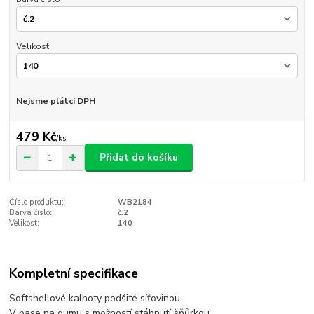
Velikost
Nejsme plátci DPH
479 Kč
/
ks
Přidat do košíku
Číslo produktu:
WB2184
Barva číslo:
č.2
Velikost:
140
Kompletní specifikace
Softshellové kalhoty podšité síťovinou.
V pase na gumu s možností stáhnutí šňůrkou