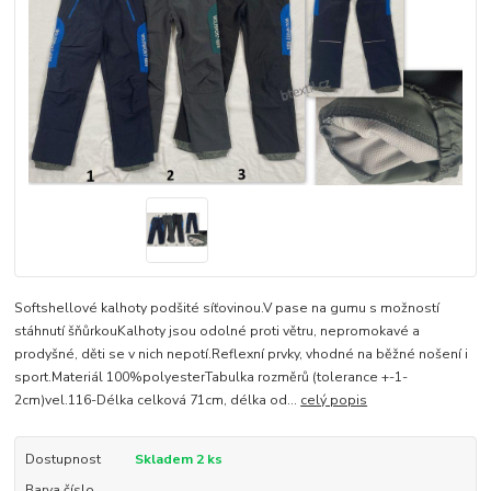
Softshellové kalhoty podšité síťovinou.V pase na gumu s možností
stáhnutí šňůrkouKalhoty jsou odolné proti větru, nepromokavé a
prodyšné, děti se v nich nepotí.Reflexní prvky, vhodné na běžné nošení i
sport.Materiál 100%polyesterTabulka rozměrů (tolerance +-1-
2cm)vel.116-Délka celková 71cm, délka od...
celý popis
Dostupnost
Skladem 2 ks
Barva číslo