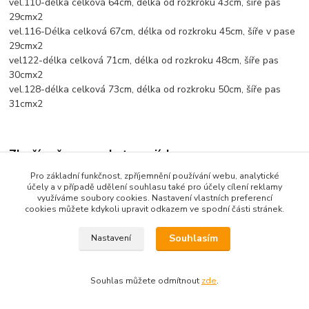
vel.110-délka celková 64cm, délka od rozkroku 43cm, šíře pas
29cmx2
vel.116-Délka celková 67cm, délka od rozkroku 45cm, šíře v pase
29cmx2
vel122-délka celková 71cm, délka od rozkroku 48cm, šíře pas
30cmx2
vel.128-délka celková 73cm, délka od rozkroku 50cm, šíře pas
31cmx2
Zboží zařazeno v kategoriích
Pro základní funkčnost, zpříjemnění používání webu, analytické
Dětské oblečení
účely a v případě udělení souhlasu také pro účely cílení reklamy
využíváme soubory cookies. Nastavení vlastních preferencí
Dětské kalhoty
cookies můžete kdykoli upravit odkazem ve spodní části stránek.
Souhlasím
Nastavení
Souhlas můžete odmítnout
zde
.
Vytvořeno na
Eshop-rychle.cz