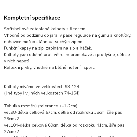
Kompletní specifikace
Softshellové zateplené kalhoty s fleecem
Vhodné od podzimu do jara, v pase regulace na gumu a knoflíčky,
nohavice možno stáhnout suchým zipem.
Funkční kapsy na zip, zapínání na zip a háček.
Kalhoty jsou odolné proti větru, nepromokavé a prodyšné, děti se
v nich nepotí.
Reflexní prvky, vhodné na běžné nošení i sport.
Kalhoty míváme ve velikostech 98-128
(jiné typy i v jiných velikostech 74-164)
Tabulka rozměrů (tolerance +-1-2cm)
vel.98-délka celková 57cm, délka od rozkroku 38cm, šíře pas
26cmx2
vel.104-délka celková 60cm, délka od rozkroku 41cm, šíře pas
27cmx2