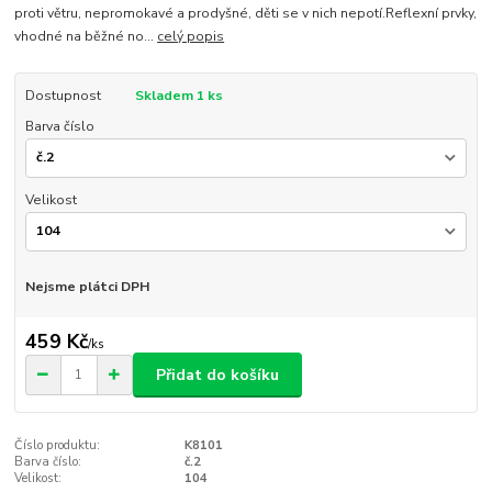
proti větru, nepromokavé a prodyšné, děti se v nich nepotí.Reflexní prvky,
vhodné na běžné no...
celý popis
Dostupnost
Skladem 1 ks
Barva číslo
Velikost
Nejsme plátci DPH
459 Kč
/
ks
Přidat do košíku
Číslo produktu:
K8101
Barva číslo:
č.2
Velikost:
104