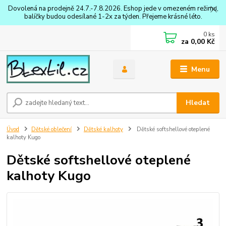
Dovolená na prodejně 24.7.-7.8.2026. Eshop jede v omezeném režimu,
balíčky budou odesílané 1-2x za týden. Přejeme krásné léto.
0
ks
za
0,00 Kč
Menu
Hledat
Úvod
Dětské oblečení
Dětské kalhoty
Dětské softshellové oteplené
kalhoty Kugo
Dětské softshellové oteplené
kalhoty Kugo