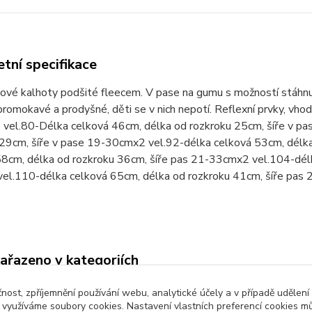
tní specifikace
ové kalhoty podšité fleecem. V pase na gumu s možností stáhnutí
promokavé a prodyšné, děti se v nich nepotí. Reflexní prvky, vho
 vel.80-Délka celková 46cm, délka od rozkroku 25cm, šíře v p
 29cm, šíře v pase 19-30cmx2 vel.92-délka celková 53cm, délk
58cm, délka od rozkroku 36cm, šíře pas 21-33cmx2 vel.104-délk
el.110-délka celková 65cm, délka od rozkroku 41cm, šíře pas
zařazeno v kategoriích
é oblečení
Kojenecké oblečení 68-92
Děts
čnost, zpříjemnění používání webu, analytické účely a v případě udělení
y využíváme soubory cookies. Nastavení vlastních preferencí cookies mů