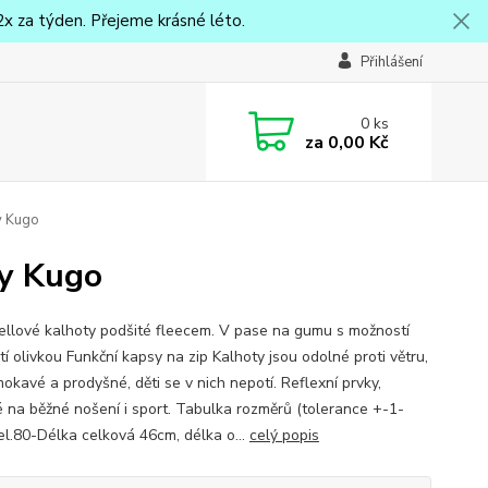
x za týden. Přejeme krásné léto.
Přihlášení
0
ks
za
0,00 Kč
y Kugo
ty Kugo
ellové kalhoty podšité fleecem. V pase na gumu s možností
í olivkou Funkční kapsy na zip Kalhoty jsou odolné proti větru,
okavé a prodyšné, děti se v nich nepotí. Reflexní prvky,
 na běžné nošení i sport. Tabulka rozměrů (tolerance +-1-
el.80-Délka celková 46cm, délka o...
celý popis