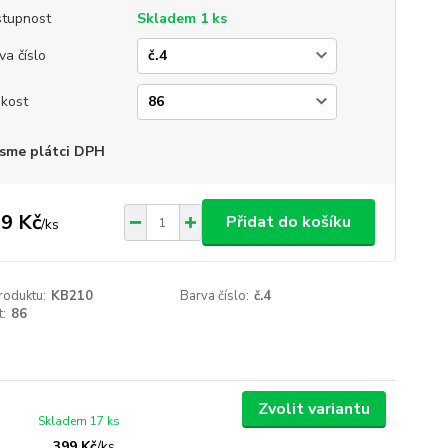
tupnost
Skladem 1 ks
va číslo
ikost
sme plátci DPH
9 Kč
Přidat do košíku
/
ks
roduktu:
KB210
Barva číslo:
č.4
t:
86
Zvolit variantu
Skladem 17 ks
399 Kč
/
ks