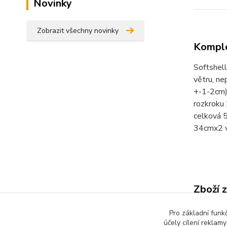
Novinky
Zobrazit všechny novinky
Komple
Softshell
větru, ne
+-1-2cm)
rozkroku
celková 
34cmx2 v
Zboží 
Dětsk
Pro základní funk
účely cílení reklam