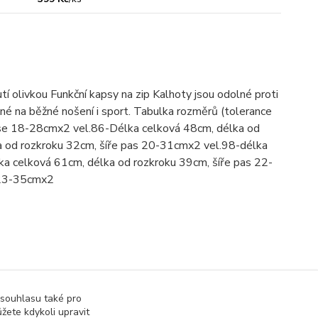
 olivkou Funkční kapsy na zip Kalhoty jsou odolné proti
dné na běžné nošení i sport. Tabulka rozměrů (tolerance
ase 18-28cmx2 vel.86-Délka celková 48cm, délka od
a od rozkroku 32cm, šíře pas 20-31cmx2 vel.98-délka
a celková 61cm, délka od rozkroku 39cm, šíře pas 22-
 23-35cmx2
ké kalhoty
 souhlasu také pro
žete kdykoli upravit