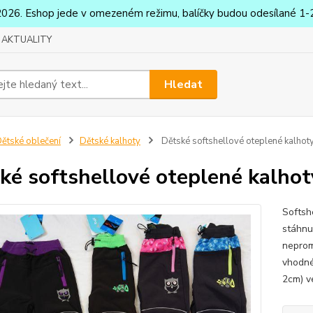
2026. Eshop jede v omezeném režimu, balíčky budou odesílané 1-2
AKTUALITY
Hledat
ětské oblečení
Dětské kalhoty
Dětské softshellové oteplené kalhot
ké softshellové oteplené kalho
Softsh
stáhnut
neprom
vhodné
2cm) v