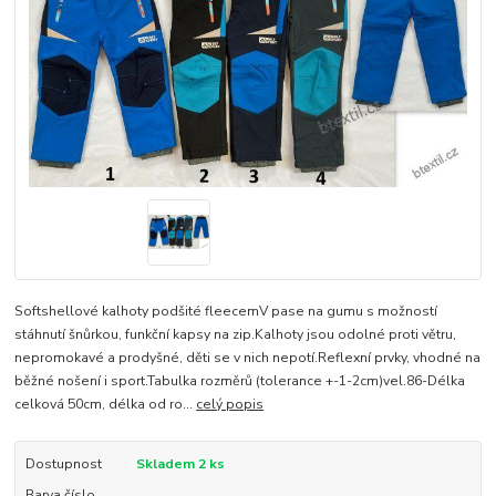
Softshellové kalhoty podšité fleecemV pase na gumu s možností
stáhnutí šnůrkou, funkční kapsy na zip.Kalhoty jsou odolné proti větru,
nepromokavé a prodyšné, děti se v nich nepotí.Reflexní prvky, vhodné na
běžné nošení i sport.Tabulka rozměrů (tolerance +-1-2cm)vel.86-Délka
celková 50cm, délka od ro...
celý popis
Dostupnost
Skladem 2 ks
Barva číslo