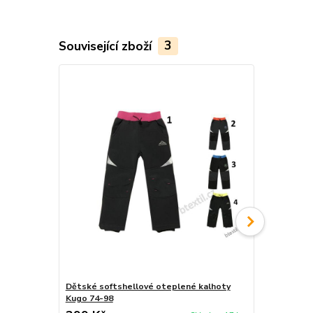
Související zboží
3
Dětské softshellové oteplené kalhoty
Dětské otep
Kugo 74-98
Kugo zatep