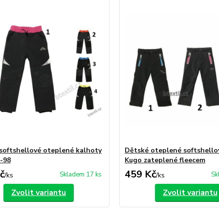
softshellové oteplené kalhoty
Dětské oteplené softshello
-98
Kugo zateplené fleecem
č
459 Kč
Skladem 17 ks
Sk
/
ks
/
ks
Zvolit variantu
Zvolit variantu