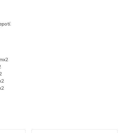
epotí.
cmx2
2
2
x2
x2