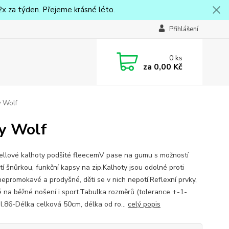
x za týden. Přejeme krásné léto.
Přihlášení
0
ks
za
0,00 Kč
y Wolf
ty Wolf
ellové kalhoty podšité fleecemV pase na gumu s možností
tí šnůrkou, funkční kapsy na zip.Kalhoty jsou odolné proti
 nepromokavé a prodyšné, děti se v nich nepotí.Reflexní prvky,
 na běžné nošení i sport.Tabulka rozměrů (tolerance +-1-
l.86-Délka celková 50cm, délka od ro...
celý popis