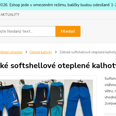
2026. Eshop jede v omezeném režimu, balíčky budou odesílané 1-2
AKTUALITY
Hledat
ětské oblečení
Dětské kalhoty
Dětské softshellové oteplené kalhot
ké softshellové oteplené kalho
Softsh
stáhnu
větru,
vhodné
2cm)ve