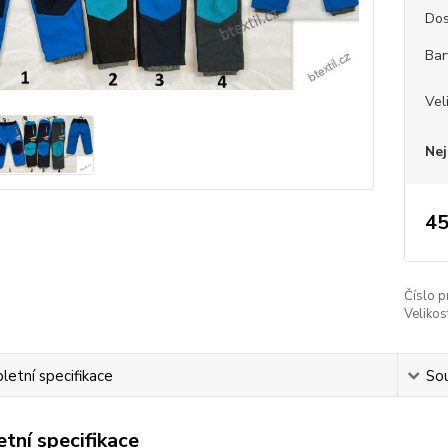
Dos
Bar
Vel
Nej
45
Číslo p
Velikos
etní specifikace
Sou
tní specifikace