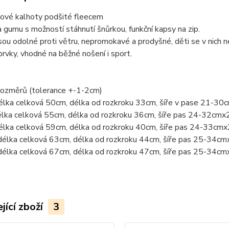
lové kalhoty podšité fleecem
 gumu s možností stáhnutí šnůrkou, funkční kapsy na zip.
sou odolné proti větru, nepromokavé a prodyšné, děti se v nich n
prvky, vhodné na běžné nošení i sport.
rozměrů (tolerance +-1-2cm)
élka celková 50cm, délka od rozkroku 33cm, šíře v pase 21-30
élka celková 55cm, délka od rozkroku 36cm, šíře pas 24-32cmx
élka celková 59cm, délka od rozkroku 40cm, šíře pas 24-33cmx
délka celková 63cm, délka od rozkroku 44cm, šíře pas 25-34cm
délka celková 67cm, délka od rozkroku 47cm, šíře pas 25-34cm
jící zboží
3