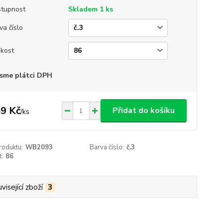
tupnost
Skladem 1 ks
va číslo
ikost
sme plátci DPH
9 Kč
Přidat do košíku
/
ks
roduktu:
WB2093
Barva číslo:
č.3
t:
86
visející zboží
3