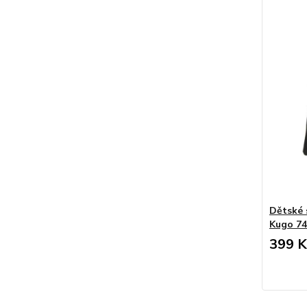
Dětské 
Kugo 74
399 K