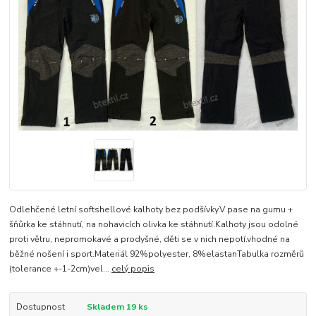
Odlehčené letní softshellové kalhoty bez podšívky.V pase na gumu +
šňůrka ke stáhnutí, na nohavicích olivka ke stáhnutí.Kalhoty jsou odolné
proti větru, nepromokavé a prodyšné, děti se v nich nepotí.vhodné na
běžné nošení i sport.Materiál 92%polyester, 8%elastanTabulka rozměrů
(tolerance +-1-2cm)vel...
celý popis
Dostupnost
Skladem 19 ks