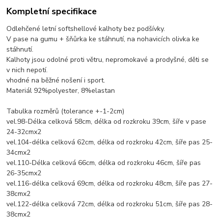
Kompletní specifikace
Odlehčené letní softshellové kalhoty bez podšívky.
V pase na gumu + šňůrka ke stáhnutí, na nohavicích olivka ke
stáhnutí.
Kalhoty jsou odolné proti větru, nepromokavé a prodyšné, děti se
v nich nepotí.
vhodné na běžné nošení i sport.
Materiál 92%polyester, 8%elastan
Tabulka rozměrů (tolerance +-1-2cm)
vel.98-Délka celková 58cm, délka od rozkroku 39cm, šíře v pase
24-32cmx2
vel.104-délka celková 62cm, délka od rozkroku 42cm, šíře pas 25-
34cmx2
vel.110-Délka celková 66cm, délka od rozkroku 46cm, šíře pas
26-35cmx2
vel.116-délka celková 69cm, délka od rozkroku 48cm, šíře pas 27-
38cmx2
vel.122-délka celková 72cm, délka od rozkroku 51cm, šíře pas 28-
38cmx2