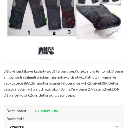
Dětské šusťákové kalhoty podšité bavlnou.Kolekce pro tento rok.V pase
s možností stáhnutí páskem, na nohavicích olivky.Kalhoty míváme ve
velikostech 98-128Tabulka rozměrů (tolerance +-1-2cm)vel.98- Délka
celková 58cm, délka od rozkroku 40cm, šíře v pase 27-32cmx2vel.104-
Délka celková 62cm, délka od ...
celý popis
Dostupnost
Skladem 2 ks
Barva číslo