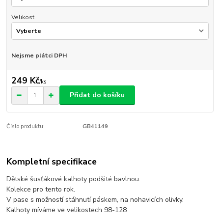
Velikost
Nejsme plátci DPH
249 Kč
/
ks
Přidat do košíku
Číslo produktu:
GB41149
Kompletní specifikace
Dětské šusťákové kalhoty podšité bavlnou.
Kolekce pro tento rok.
V pase s možností stáhnutí páskem, na nohavicích olivky.
Kalhoty míváme ve velikostech 98-128