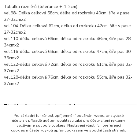
Tabulka rozměrů (tolerance +-1-2cm)
vel.98- Délka celková 58cm, délka od rozkroku 40cm, šíře v pase
27-32cmx2
vel.104-Délka celková 62cm, délka od rozkroku 42cm, šíře v pase
27-32cmx2
vel.110-délka celková 66cm, délka od rozkroku 46cm, šíře pas 28-
34cmx2
vel.116-délka celková 68cm, délka od rozkroku 47cm, šíře pas 30-
35cmx2
vel.122-délka celková 72cm, délka od rozkroku 51cm, šíře pas 32-
37cmx2
vel.128-délka celková 76cm, délka od rozkroku 55cm, šíře pas 32-
37cmx2
Zboží zařazeno v kategoriích
Pro základní funkčnost, zpříjemnění používání webu, analytické
Dětské oblečení
účely a v případě udělení souhlasu také pro účely cílení reklamy
využíváme soubory cookies. Nastavení vlastních preferencí
Dětské kalhoty
cookies můžete kdykoli upravit odkazem ve spodní části stránek.