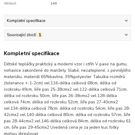
Velikost:
140
Kompletní specifikace
Související zboží
1
Kompletní specifikace
Dětské tepláčky praktický a moderní vzor i střih V pase na gumu,
nohavice zakončené do manžety. Slabé, nezateplené, z pevnějšího
materiálu. materiál 65%bavlna, 35%polyester Tabulka rozměrů
(tolerance +-1-2cm) vel.116-délka celková 68cm, délka od
rozkroku 49cm, šíře pas 25-38cmx2 vel.122-délka celková 71cm,
délka od rozkroku 50cm, šíře pas 26-38cmx2 vel.128-délka
celková 74cm, délka od rozkroku 52cm, šíře pas 27-40cmx2
vel.134-délka celková 78cm, délka od rozkroku 54cm, šíře pas 28-
42cmx2 vel.140-délka celková 80cm, délka od rozkroku 57cm, šíře
pas 28-44cmx2 vel.146-délka celková 84cm, délka od rozkroku 61
cm, šíře pas 29-45cmx2 Uvedená cena je za jeden kus fotky
mohou zkreslovat