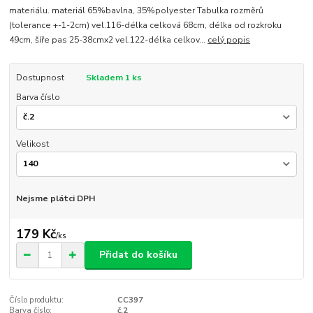
materiálu. materiál 65%bavlna, 35%polyester Tabulka rozměrů
(tolerance +-1-2cm) vel.116-délka celková 68cm, délka od rozkroku
49cm, šíře pas 25-38cmx2 vel.122-délka celkov...
celý popis
Dostupnost
Skladem 1 ks
Barva číslo
Velikost
Nejsme plátci DPH
179 Kč
/
ks
Přidat do košíku
Číslo produktu:
CC397
Barva číslo:
č.2