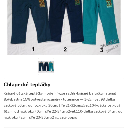
Chlapecké tepláčky
Krásné dětské tepláčky moderní vzor i střih -krásné barvičkymateriál
85%bavlna 15%polyesterrozměry - tolerance +- 1-2cmvel.98 délka
celková 56cm, od rozkroku 36cm, šíře 21-32cmx2vel.104-délka celková
61cm, od rozkroku 40cm, šíře 22-34cmx2vel.110-délka celková 64cm, od
rozkroku 42cm, šíře 23-36cmx2 v...
celý popis