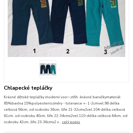
Chlapecké tepláčky
Krásné dětské tepláčky moderní vzor i střih -krásné barvičkymateriál
85%bavlna 15%polyesterrozměry - tolerance +- 1-2cmvel.98 délka
celková 56cm, od rozkroku 36cm, šíře 21-32cmx2vel.104-délka celková
61cm, od rozkroku 40cm, šíře 22-34cmx2vel.110-délka celková 64cm, od
rozkroku 42cm, šíře 23-36cmx2 v...
celý popis