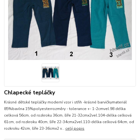
Chlapecké tepláčky
Krásné dětské tepláčky moderní vzor i střih -krásné barvičkymateriál
85%bavlna 15%polyesterrozměry - tolerance +- 1-2cmvel.98 délka
celková 56cm, od rozkroku 36cm, šíře 21-32cmx2vel.104-délka celková
61cm, od rozkroku 40cm, šíře 22-34cmx2vel.110-délka celková 64cm, od
rozkroku 42cm, šíře 23-36cmx2 v...
celý popis