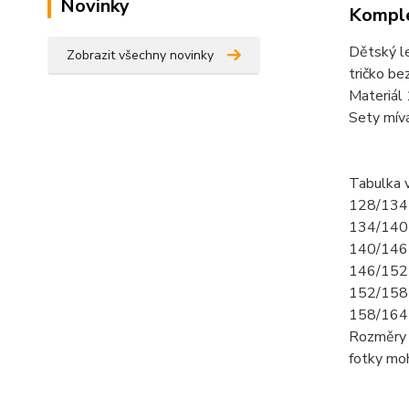
Novinky
Komple
Dětský l
Zobrazit všechny novinky
tričko bez
Materiál
Sety mív
Tabulka v
128/134 
134/140-
140/146-
146/152-
152/158-
158/164-
Rozměry 
fotky mo