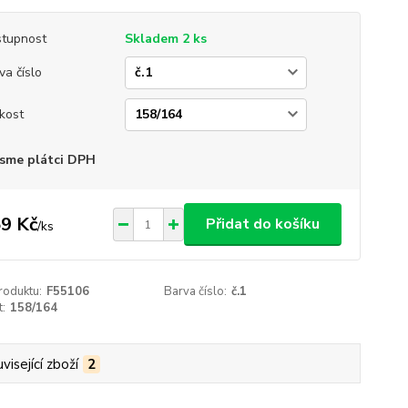
tupnost
Skladem 2 ks
va číslo
ikost
sme plátci DPH
9 Kč
Přidat do košíku
/
ks
roduktu:
F55106
Barva číslo:
č.1
t:
158/164
visející zboží
2