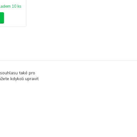
ladem 10 ks
 souhlasu také pro
žete kdykoli upravit
Vytvořeno na
Eshop-rychle.cz