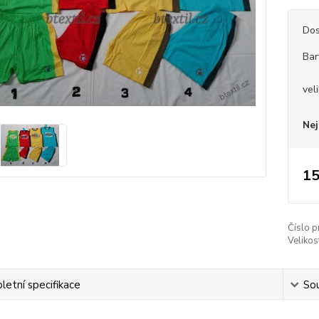
Dos
Bar
vel
Nej
15
Číslo p
Velikos
etní specifikace
Sou