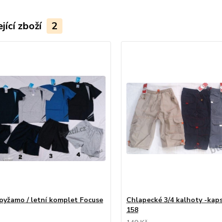
jící zboží
2
pyžamo / letní komplet Focuse
Chlapecké 3/4 kalhoty -kap
158