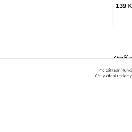
139 K
Zboží 
Dětsk
Pro základní funk
účely cílení reklam