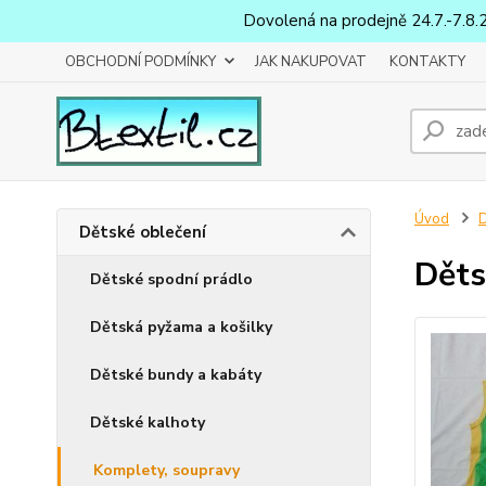
Dovolená na prodejně 24.7.-7.8.
OBCHODNÍ PODMÍNKY
JAK NAKUPOVAT
KONTAKTY
Úvod
D
Dětské oblečení
Děts
Dětské spodní prádlo
Dětská pyžama a košilky
Dětské bundy a kabáty
Dětské kalhoty
Komplety, soupravy