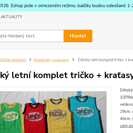
2026. Eshop jede v omezeném režimu, balíčky budou odesílané 1-2
AKTUALITY
Hledat
ětské oblečení
Komplety, soupravy
Dětský letní komplet tričko + kr
ký letní komplet tričko + kraťas
Dětský 
100%ba
veliko
29cm, 
46cm, 
celý p