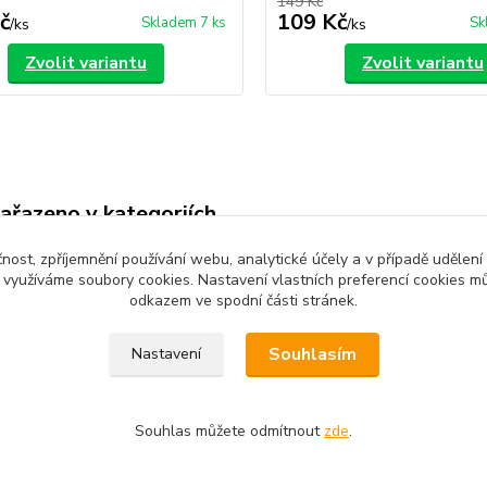
149 Kč
č
109 Kč
Skladem 7 ks
Sk
/
ks
/
ks
Zvolit variantu
Zvolit variantu
zařazeno v kategoriích
é oblečení
Komplety, soupravy
čnost, zpříjemnění používání webu, analytické účely a v případě udělení
y využíváme soubory cookies. Nastavení vlastních preferencí cookies mů
odkazem ve spodní části stránek.
Souhlasím
Nastavení
Souhlas můžete odmítnout
zde
.