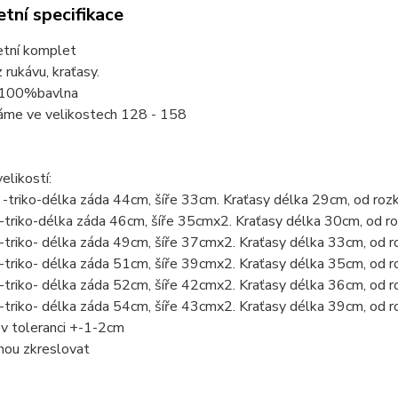
tní specifikace
etní komplet
 rukávu, kraťasy.
 100%bavlna
áme ve velikostech 128 - 158
elikostí:
-triko-délka záda 44cm, šíře 33cm. Kraťasy délka 29cm, od ro
triko-délka záda 46cm, šíře 35cmx2. Kraťasy délka 30cm, od 
triko- délka záda 49cm, šíře 37cmx2. Kraťasy délka 33cm, od 
triko- délka záda 51cm, šíře 39cmx2. Kraťasy délka 35cm, od 
triko- délka záda 52cm, šíře 42cmx2. Kraťasy délka 36cm, od
triko- délka záda 54cm, šíře 43cmx2. Kraťasy délka 39cm, od
v toleranci +-1-2cm
hou zkreslovat