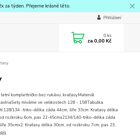
x za týden. Přejeme krásné léto.
Přihlášení
0
ks
za
0,00 Kč
aťasy
y
letní komplettričko bez rukávu, kraťasy.Materiál
vlnaSety míváme ve velikostech 128 - 158Tabulka
stí:128/134 -triko-délka záda 44cm, šíře 33cm. Kraťasy délka
od rozkroku 6cm, pas 22-45cmx2134/140-triko-délka záda
šíře 35cmx2. Kraťasy délka 30cm, od rozkroku 7cm, pas 23...
opis