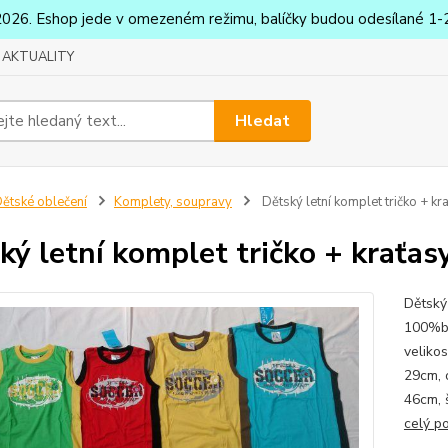
2026. Eshop jede v omezeném režimu, balíčky budou odesílané 1-2
AKTUALITY
Hledat
ětské oblečení
Komplety, soupravy
Dětský letní komplet tričko + kr
ký letní komplet tričko + kraťas
Dětský 
100%ba
veliko
29cm, 
46cm, 
celý p