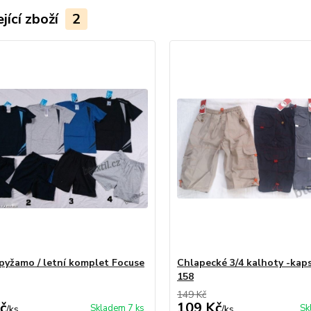
jící zboží
2
pyžamo / letní komplet Focuse
Chlapecké 3/4 kalhoty -kap
158
149 Kč
č
109 Kč
Skladem 7 ks
Sk
/
ks
/
ks