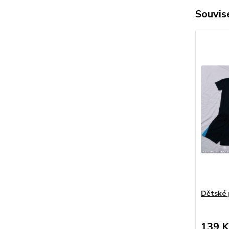
Souvise
Dětské 
139 K