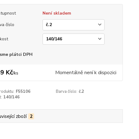
tupnost
Není skladem
va číslo
ikost
sme plátci DPH
9 Kč
Momentálně není k dispozici
/
ks
roduktu:
F55106
Barva číslo:
č.2
t:
140/146
visející zboží
2