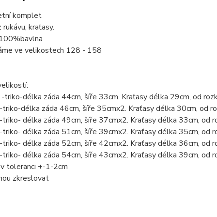
etní komplet
 rukávu, kraťasy.
 100%bavlna
áme ve velikostech 128 - 158
elikostí:
-triko-délka záda 44cm, šíře 33cm. Kraťasy délka 29cm, od ro
triko-délka záda 46cm, šíře 35cmx2. Kraťasy délka 30cm, od 
triko- délka záda 49cm, šíře 37cmx2. Kraťasy délka 33cm, od 
triko- délka záda 51cm, šíře 39cmx2. Kraťasy délka 35cm, od 
triko- délka záda 52cm, šíře 42cmx2. Kraťasy délka 36cm, od
triko- délka záda 54cm, šíře 43cmx2. Kraťasy délka 39cm, od
v toleranci +-1-2cm
hou zkreslovat