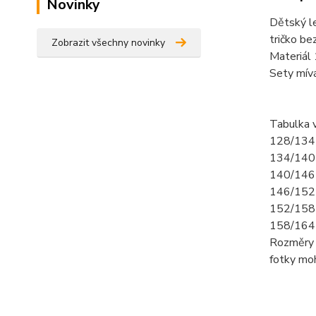
Novinky
Dětský l
tričko bez
Zobrazit všechny novinky
Materiál
Sety mív
Tabulka v
128/134 
134/140-
140/146-
146/152-
152/158-
158/164-
Rozměry 
fotky mo