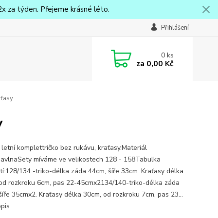
x za týden. Přejeme krásné léto.
Přihlášení
0
ks
za
0,00 Kč
aťasy
y
letní komplettričko bez rukávu, kraťasy.Materiál
vlnaSety míváme ve velikostech 128 - 158Tabulka
stí:128/134 -triko-délka záda 44cm, šíře 33cm. Kraťasy délka
od rozkroku 6cm, pas 22-45cmx2134/140-triko-délka záda
šíře 35cmx2. Kraťasy délka 30cm, od rozkroku 7cm, pas 23...
opis