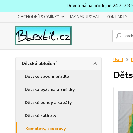
Dovolená na prodejně 24.7.-7.8.
OBCHODNÍ PODMÍNKY
JAK NAKUPOVAT
KONTAKTY
Úvod
D
Dětské oblečení
Děts
Dětské spodní prádlo
Dětská pyžama a košilky
Dětské bundy a kabáty
Dětské kalhoty
Komplety, soupravy