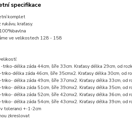
tní specifikace
etní komplet
 rukávu, kraťasy.
 100%bavlna
áme ve velikostech 128 - 158
elikostí:
-triko-délka záda 44cm, šíře 33cm. Kraťasy délka 29cm, od ro
triko-délka záda 46cm, šíře 35cmx2. Kraťasy délka 30cm, od 
triko- délka záda 49cm, šíře 37cmx2. Kraťasy délka 33cm, od 
triko- délka záda 51cm, šíře 39cmx2. Kraťasy délka 35cm, od 
triko- délka záda 52cm, šíře 42cmx2. Kraťasy délka 36cm, od
triko- délka záda 54cm, šíře 43cmx2. Kraťasy délka 39cm, od
v toleranci +-1-2cm
hou zkreslovat