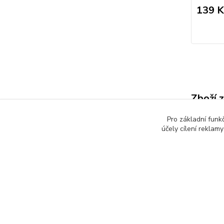
139 K
Zboží 
Dětsk
Pro základní funk
účely cílení reklam