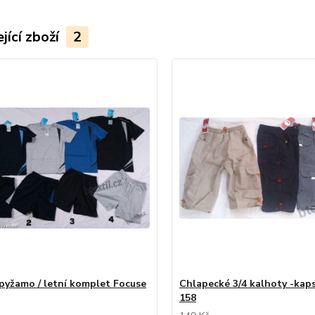
jící zboží
2
pyžamo / letní komplet Focuse
Chlapecké 3/4 kalhoty -kap
158