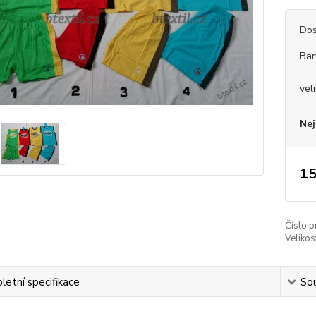
Dos
Bar
vel
Nej
15
Číslo p
Velikos
etní specifikace
Sou