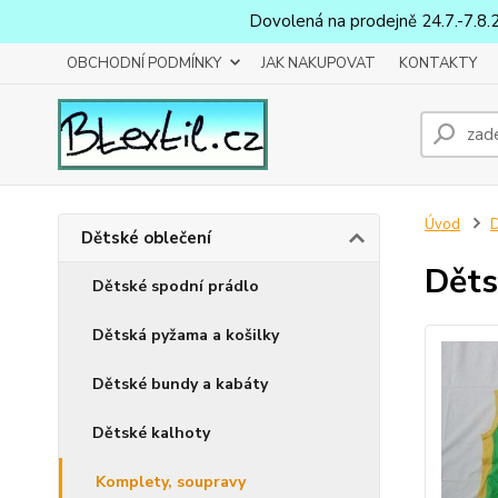
Dovolená na prodejně 24.7.-7.8.
OBCHODNÍ PODMÍNKY
JAK NAKUPOVAT
KONTAKTY
Úvod
D
Dětské oblečení
Děts
Dětské spodní prádlo
Dětská pyžama a košilky
Dětské bundy a kabáty
Dětské kalhoty
Komplety, soupravy