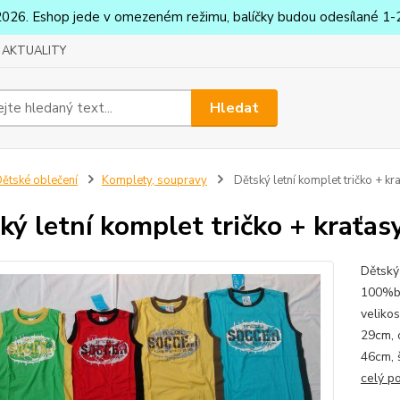
2026. Eshop jede v omezeném režimu, balíčky budou odesílané 1-2
AKTUALITY
Hledat
ětské oblečení
Komplety, soupravy
Dětský letní komplet tričko + kr
ký letní komplet tričko + kraťas
Dětský 
100%ba
veliko
29cm, 
46cm, 
celý p