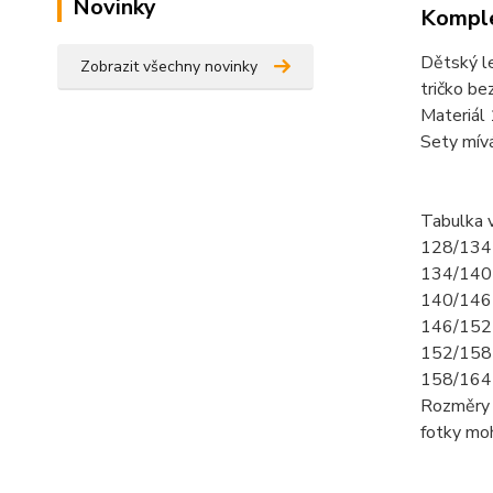
Novinky
Komple
Dětský l
Zobrazit všechny novinky
tričko bez
Materiál
Sety mív
Tabulka v
128/134 
134/140-
140/146-
146/152-
152/158-
158/164-
Rozměry 
fotky mo