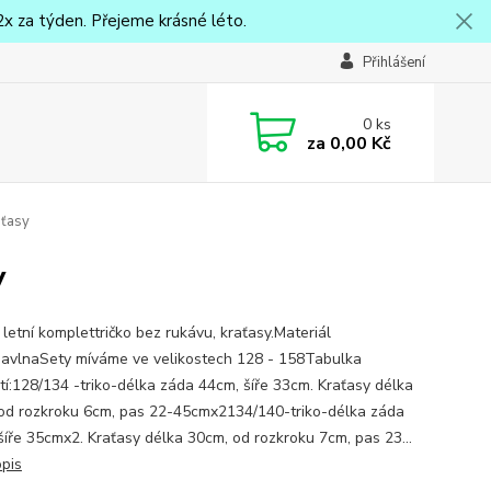
x za týden. Přejeme krásné léto.
Přihlášení
0
ks
za
0,00 Kč
aťasy
y
letní komplettričko bez rukávu, kraťasy.Materiál
vlnaSety míváme ve velikostech 128 - 158Tabulka
stí:128/134 -triko-délka záda 44cm, šíře 33cm. Kraťasy délka
od rozkroku 6cm, pas 22-45cmx2134/140-triko-délka záda
šíře 35cmx2. Kraťasy délka 30cm, od rozkroku 7cm, pas 23...
opis