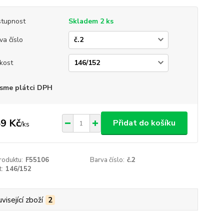
tupnost
Skladem 2 ks
va číslo
ikost
sme plátci DPH
9 Kč
Přidat do košíku
/
ks
roduktu:
F55106
Barva číslo:
č.2
t:
146/152
visející zboží
2