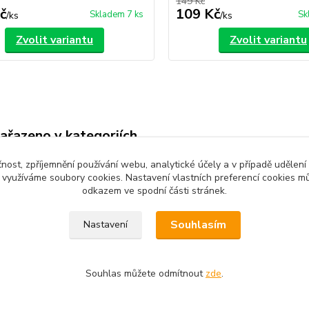
149 Kč
č
109 Kč
Skladem 7 ks
Sk
/
ks
/
ks
Zvolit variantu
Zvolit variantu
zařazeno v kategoriích
é oblečení
Komplety, soupravy
čnost, zpříjemnění používání webu, analytické účely a v případě udělení
y využíváme soubory cookies. Nastavení vlastních preferencí cookies mů
odkazem ve spodní části stránek.
Souhlasím
Nastavení
Souhlas můžete odmítnout
zde
.