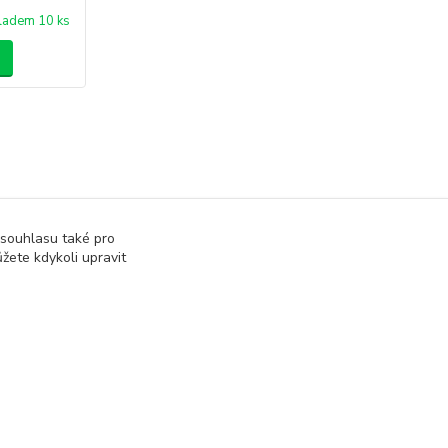
ladem 10 ks
 souhlasu také pro
žete kdykoli upravit
Vytvořeno na
Eshop-rychle.cz