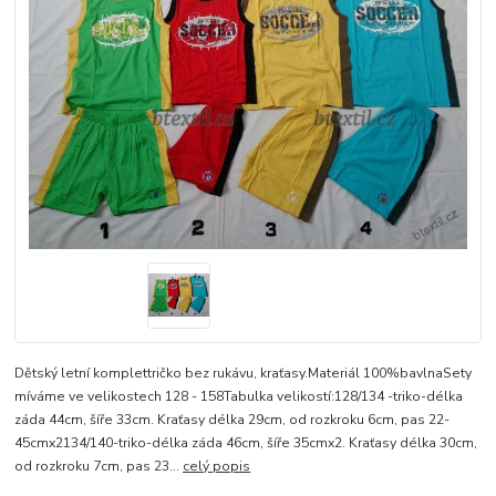
Dětský letní komplettričko bez rukávu, kraťasy.Materiál 100%bavlnaSety
míváme ve velikostech 128 - 158Tabulka velikostí:128/134 -triko-délka
záda 44cm, šíře 33cm. Kraťasy délka 29cm, od rozkroku 6cm, pas 22-
45cmx2134/140-triko-délka záda 46cm, šíře 35cmx2. Kraťasy délka 30cm,
od rozkroku 7cm, pas 23...
celý popis