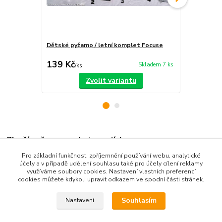
Dětské pyžamo / letní komplet Focuse
Chlapecké 3
149 Kč
139 Kč
109 Kč
Skladem 7 ks
/
ks
/
ks
Zvolit variantu
Zboží zařazeno v kategoriích
Pro základní funkčnost, zpříjemnění používání webu, analytické
Dětské oblečení
účely a v případě udělení souhlasu také pro účely cílení reklamy
využíváme soubory cookies. Nastavení vlastních preferencí
Komplety, soupravy
cookies můžete kdykoli upravit odkazem ve spodní části stránek.
Souhlasím
Nastavení