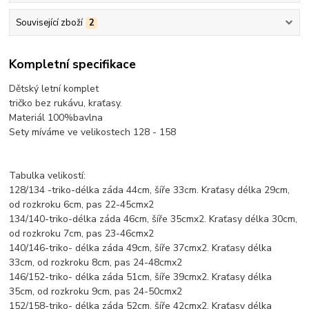
Související zboží
2
Kompletní specifikace
Dětský letní komplet
tričko bez rukávu, kraťasy.
Materiál 100%bavlna
Sety míváme ve velikostech 128 - 158
Tabulka velikostí:
128/134 -triko-délka záda 44cm, šíře 33cm. Kraťasy délka 29cm,
od rozkroku 6cm, pas 22-45cmx2
134/140-triko-délka záda 46cm, šíře 35cmx2. Kraťasy délka 30cm,
od rozkroku 7cm, pas 23-46cmx2
140/146-triko- délka záda 49cm, šíře 37cmx2. Kraťasy délka
33cm, od rozkroku 8cm, pas 24-48cmx2
146/152-triko- délka záda 51cm, šíře 39cmx2. Kraťasy délka
35cm, od rozkroku 9cm, pas 24-50cmx2
152/158-triko- délka záda 52cm, šíře 42cmx2. Kraťasy délka