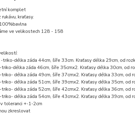
etní komplet
 rukávu, kraťasy.
 100%bavlna
áme ve velikostech 128 - 158
elikostí:
-triko-délka záda 44cm, šíře 33cm. Kraťasy délka 29cm, od ro
triko-délka záda 46cm, šíře 35cmx2. Kraťasy délka 30cm, od 
triko- délka záda 49cm, šíře 37cmx2. Kraťasy délka 33cm, od 
triko- délka záda 51cm, šíře 39cmx2. Kraťasy délka 35cm, od 
triko- délka záda 52cm, šíře 42cmx2. Kraťasy délka 36cm, od
triko- délka záda 54cm, šíře 43cmx2. Kraťasy délka 39cm, od
v toleranci +-1-2cm
hou zkreslovat