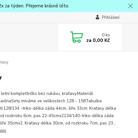
x za týden. Přejeme krásné léto.
Přihlášení
0
ks
za
0,00 Kč
aťasy
y
letní komplettričko bez rukávu, kraťasy.Materiál
vlnaSety míváme ve velikostech 128 - 158Tabulka
stí:128/134 -triko-délka záda 44cm, šíře 33cm. Kraťasy délka
od rozkroku 6cm, pas 22-45cmx2134/140-triko-délka záda
šíře 35cmx2. Kraťasy délka 30cm, od rozkroku 7cm, pas 23...
opis