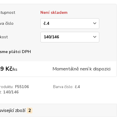
tupnost
Není skladem
va číslo
ikost
sme plátci DPH
9 Kč
Momentálně není k dispozici
/
ks
roduktu:
F55106
Barva číslo:
č.4
t:
140/146
visející zboží
2