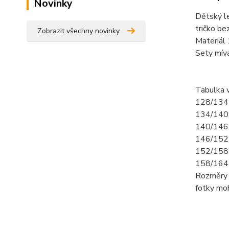
Novinky
Dětský l
tričko bez
Zobrazit všechny novinky
Materiál
Sety mív
Tabulka v
128/134 
134/140-
140/146-
146/152-
152/158-
158/164-
Rozměry 
fotky mo