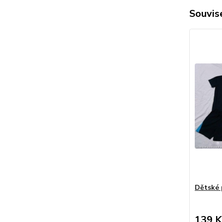
Souvise
Dětské 
139 K