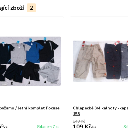
jící zboží
2
pyžamo / letní komplet Focuse
Chlapecké 3/4 kalhoty -kap
158
149 Kč
č
109 Kč
Skladem 7 ks
Sk
/
ks
/
ks