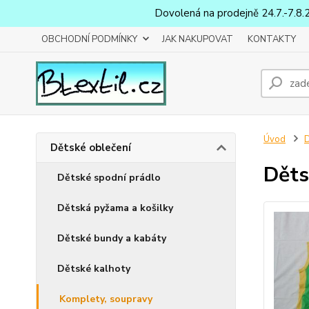
Dovolená na prodejně 24.7.-7.8.
OBCHODNÍ PODMÍNKY
JAK NAKUPOVAT
KONTAKTY
Úvod
D
Dětské oblečení
Děts
Dětské spodní prádlo
Dětská pyžama a košilky
Dětské bundy a kabáty
Dětské kalhoty
Komplety, soupravy