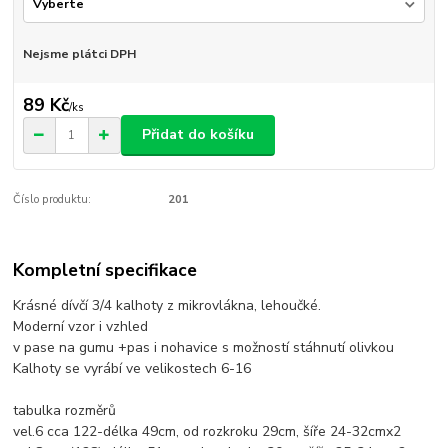
Nejsme plátci DPH
89 Kč
/
ks
Přidat do košíku
Číslo produktu:
201
Kompletní specifikace
Krásné dívčí 3/4 kalhoty z mikrovlákna, lehoučké.
Moderní vzor i vzhled
v pase na gumu +pas i nohavice s možností stáhnutí olivkou
Kalhoty se vyrábí ve velikostech 6-16
tabulka rozměrů
vel.6 cca 122-délka 49cm, od rozkroku 29cm, šíře 24-32cmx2