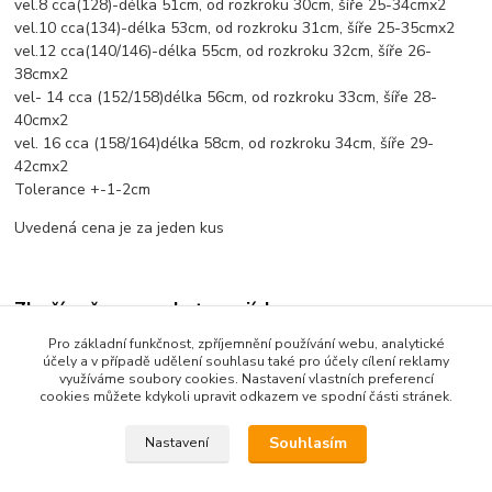
vel.8 cca(128)-délka 51cm, od rozkroku 30cm, šíře 25-34cmx2
vel.10 cca(134)-délka 53cm, od rozkroku 31cm, šíře 25-35cmx2
vel.12 cca(140/146)-délka 55cm, od rozkroku 32cm, šíře 26-
38cmx2
vel- 14 cca (152/158)délka 56cm, od rozkroku 33cm, šíře 28-
40cmx2
vel. 16 cca (158/164)délka 58cm, od rozkroku 34cm, šíře 29-
42cmx2
Tolerance +-1-2cm
Uvedená cena je za jeden kus
Zboží zařazeno v kategoriích
Pro základní funkčnost, zpříjemnění používání webu, analytické
Dětské oblečení
účely a v případě udělení souhlasu také pro účely cílení reklamy
využíváme soubory cookies. Nastavení vlastních preferencí
Dětské kalhoty
cookies můžete kdykoli upravit odkazem ve spodní části stránek.
Souhlasím
Nastavení