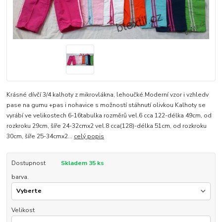
Krásné dívčí 3/4 kalhoty z mikrovlákna, lehoučké.Moderní vzor i vzhledv
pase na gumu +pas i nohavice s možností stáhnutí olivkou Kalhoty se
vyrábí ve velikostech 6-16tabulka rozměrů vel.6 cca 122-délka 49cm, od
rozkroku 29cm, šíře 24-32cmx2 vel.8 cca(128)-délka 51cm, od rozkroku
30cm, šíře 25-34cmx2...
celý popis
Dostupnost
Skladem 35 ks
barva.
Velikost