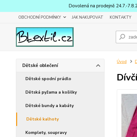
Dovolená na prodejně 24.7.-7.8.
OBCHODNÍ PODMÍNKY
JAK NAKUPOVAT
KONTAKTY
Úvod
D
Dětské oblečení
Dívč
Dětské spodní prádlo
Dětská pyžama a košilky
Dětské bundy a kabáty
Dětské kalhoty
Komplety, soupravy