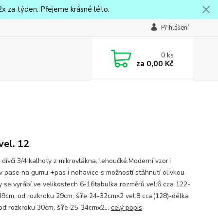
x za týden. Přejeme krásné léto.
Přihlášení
0
ks
za
0,00 Kč
vel. 12
 dívčí 3/4 kalhoty z mikrovlákna, lehoučké.Moderní vzor i
v pase na gumu +pas i nohavice s možností stáhnutí olivkou
y se vyrábí ve velikostech 6-16tabulka rozměrů vel.6 cca 122-
49cm, od rozkroku 29cm, šíře 24-32cmx2 vel.8 cca(128)-délka
od rozkroku 30cm, šíře 25-34cmx2...
celý popis