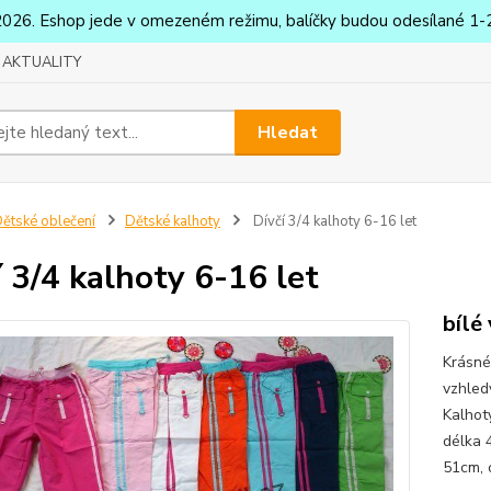
2026. Eshop jede v omezeném režimu, balíčky budou odesílané 1-2
AKTUALITY
Hledat
ětské oblečení
Dětské kalhoty
Dívčí 3/4 kalhoty 6-16 let
í 3/4 kalhoty 6-16 let
bílé 
Krásné
vzhled
Kalhot
délka 
51cm, 