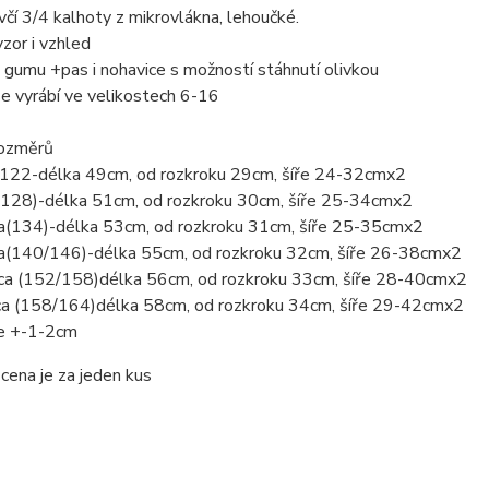
včí 3/4 kalhoty z mikrovlákna, lehoučké.
zor i vzhled
 gumu +pas i nohavice s možností stáhnutí olivkou
e vyrábí ve velikostech 6-16
rozměrů
a 122-délka 49cm, od rozkroku 29cm, šíře 24-32cmx2
a(128)-délka 51cm, od rozkroku 30cm, šíře 25-34cmx2
ca(134)-délka 53cm, od rozkroku 31cm, šíře 25-35cmx2
ca(140/146)-délka 55cm, od rozkroku 32cm, šíře 26-38cmx2
cca (152/158)délka 56cm, od rozkroku 33cm, šíře 28-40cmx2
cca (158/164)délka 58cm, od rozkroku 34cm, šíře 29-42cmx2
e +-1-2cm
ena je za jeden kus