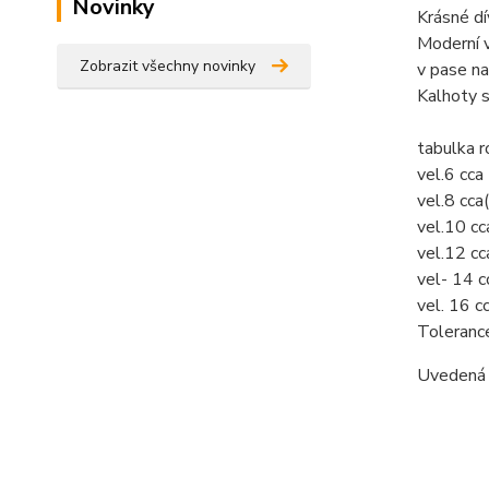
Novinky
Krásné dí
Moderní v
Zobrazit všechny novinky
v pase na
Kalhoty s
tabulka 
vel.6 cc
vel.8 cc
vel.10 c
vel.12 c
vel- 14 
vel. 16 
Toleranc
Uvedená c