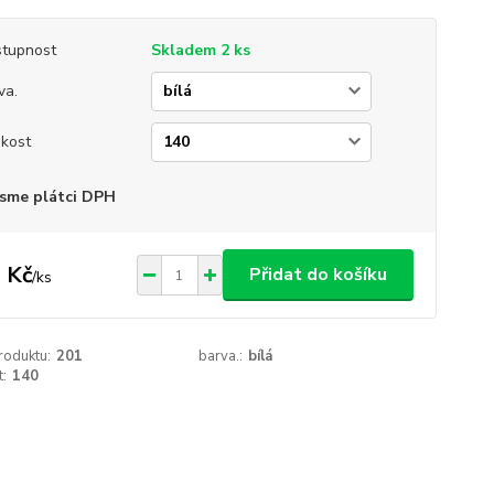
tupnost
Skladem 2 ks
va.
ikost
sme plátci DPH
 Kč
Přidat do košíku
/
ks
roduktu:
201
barva.:
bílá
t:
140