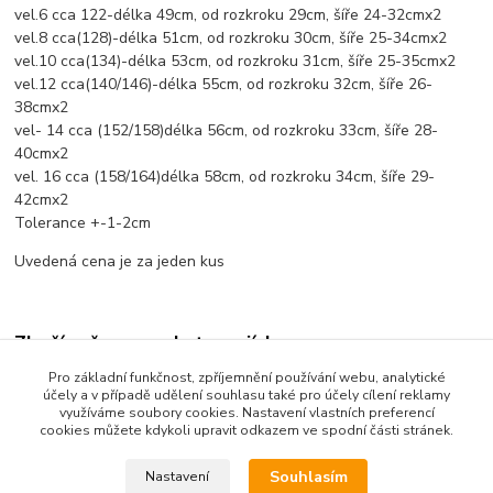
vel.6 cca 122-délka 49cm, od rozkroku 29cm, šíře 24-32cmx2
vel.8 cca(128)-délka 51cm, od rozkroku 30cm, šíře 25-34cmx2
vel.10 cca(134)-délka 53cm, od rozkroku 31cm, šíře 25-35cmx2
vel.12 cca(140/146)-délka 55cm, od rozkroku 32cm, šíře 26-
38cmx2
vel- 14 cca (152/158)délka 56cm, od rozkroku 33cm, šíře 28-
40cmx2
vel. 16 cca (158/164)délka 58cm, od rozkroku 34cm, šíře 29-
42cmx2
Tolerance +-1-2cm
Uvedená cena je za jeden kus
Zboží zařazeno v kategoriích
Pro základní funkčnost, zpříjemnění používání webu, analytické
Dětské oblečení
účely a v případě udělení souhlasu také pro účely cílení reklamy
využíváme soubory cookies. Nastavení vlastních preferencí
Dětské kalhoty
cookies můžete kdykoli upravit odkazem ve spodní části stránek.
Souhlasím
Nastavení