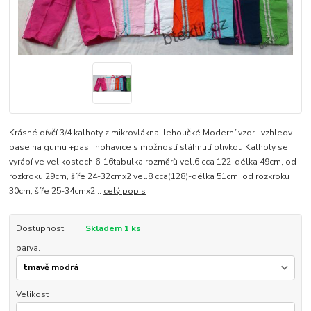
Krásné dívčí 3/4 kalhoty z mikrovlákna, lehoučké.Moderní vzor i vzhledv
pase na gumu +pas i nohavice s možností stáhnutí olivkou Kalhoty se
vyrábí ve velikostech 6-16tabulka rozměrů vel.6 cca 122-délka 49cm, od
rozkroku 29cm, šíře 24-32cmx2 vel.8 cca(128)-délka 51cm, od rozkroku
30cm, šíře 25-34cmx2...
celý popis
Dostupnost
Skladem 1 ks
barva.
Velikost