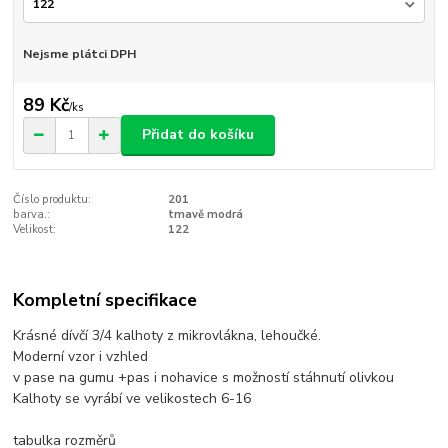
Nejsme plátci DPH
89 Kč
/
ks
Přidat do košíku
Číslo produktu:
201
barva.:
tmavě modrá
Velikost:
122
Kompletní specifikace
Krásné dívčí 3/4 kalhoty z mikrovlákna, lehoučké.
Moderní vzor i vzhled
v pase na gumu +pas i nohavice s možností stáhnutí olivkou
Kalhoty se vyrábí ve velikostech 6-16
tabulka rozměrů