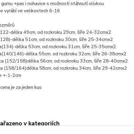
 gumu +pas i nohavice s možností stáhnutí olivkou
e vyrábí ve velikostech 6-16
rozměrů
a 122-délka 49cm, od rozkroku 29cm, šíře 24-32cmx2
a(128)-délka 51cm, od rozkroku 30cm, šíře 25-34cmx2
ca(134)-délka 53cm, od rozkroku 31cm, šíře 25-35cmx2
ca(140/146)-délka 55cm, od rozkroku 32cm, šíře 26-38cmx2
cca (152/158)délka 56cm, od rozkroku 33cm, šíře 28-40cmx2
cca (158/164)délka 58cm, od rozkroku 34cm, šíře 29-42cmx2
e +-1-2cm
ena je za jeden kus
zařazeno v kategoriích