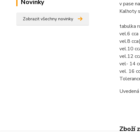
Novinky
v pase na
Kalhoty s
Zobrazit všechny novinky
tabulka 
vel.6 cc
vel.8 cc
vel.10 c
vel.12 c
vel- 14 
vel. 16 
Toleranc
Uvedená c
Zboží 