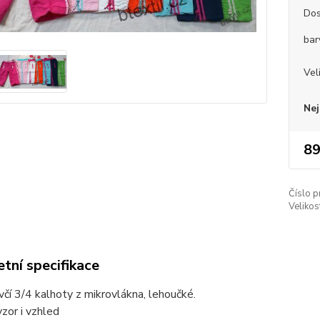
Dos
bar
Vel
Nej
89
Číslo p
Velikos
tní specifikace
včí 3/4 kalhoty z mikrovlákna, lehoučké.
zor i vzhled