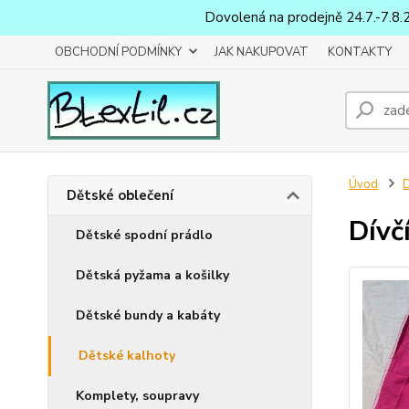
Dovolená na prodejně 24.7.-7.8.
OBCHODNÍ PODMÍNKY
JAK NAKUPOVAT
KONTAKTY
Úvod
D
Dětské oblečení
Dívč
Dětské spodní prádlo
Dětská pyžama a košilky
Dětské bundy a kabáty
Dětské kalhoty
Komplety, soupravy