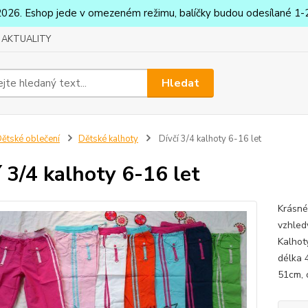
2026. Eshop jede v omezeném režimu, balíčky budou odesílané 1-2
AKTUALITY
Hledat
ětské oblečení
Dětské kalhoty
Dívčí 3/4 kalhoty 6-16 let
í 3/4 kalhoty 6-16 let
Krásné
vzhled
Kalhot
délka 
51cm, 