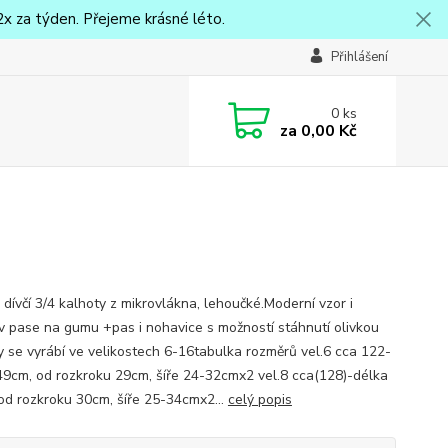
x za týden. Přejeme krásné léto.
Přihlášení
0
ks
za
0,00 Kč
 dívčí 3/4 kalhoty z mikrovlákna, lehoučké.Moderní vzor i
v pase na gumu +pas i nohavice s možností stáhnutí olivkou
y se vyrábí ve velikostech 6-16tabulka rozměrů vel.6 cca 122-
49cm, od rozkroku 29cm, šíře 24-32cmx2 vel.8 cca(128)-délka
od rozkroku 30cm, šíře 25-34cmx2...
celý popis