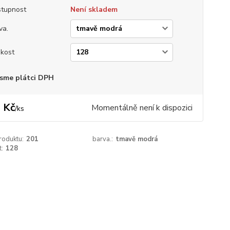
tupnost
Není skladem
va.
ikost
sme plátci DPH
 Kč
Momentálně není k dispozici
/
ks
roduktu:
201
barva.:
tmavě modrá
t:
128