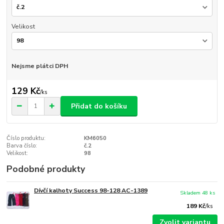
Velikost
Nejsme plátci DPH
129 Kč
/
ks
Přidat do košíku
Číslo produktu:
KM6050
Barva číslo:
č.2
Velikost:
98
Podobné produkty
Dívčí kalhoty Success 98-128 AC-1389
Skladem 48 ks
189 Kč
/
ks
Zvolit variantu