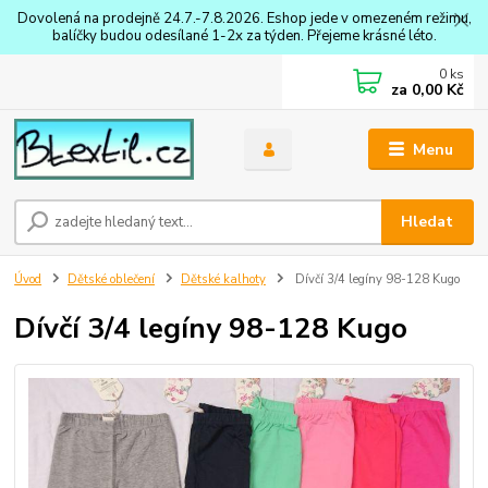
Dovolená na prodejně 24.7.-7.8.2026. Eshop jede v omezeném režimu,
balíčky budou odesílané 1-2x za týden. Přejeme krásné léto.
0
ks
za
0,00 Kč
Menu
Hledat
Úvod
Dětské oblečení
Dětské kalhoty
Dívčí 3/4 legíny 98-128 Kugo
Dívčí 3/4 legíny 98-128 Kugo