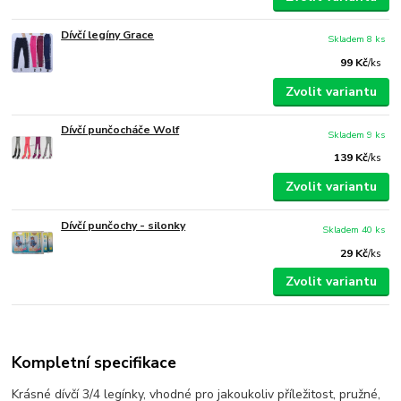
Dívčí legíny Grace
Skladem 8 ks
99 Kč
/
ks
Zvolit variantu
Dívčí punčocháče Wolf
Skladem 9 ks
139 Kč
/
ks
Zvolit variantu
Dívčí punčochy - silonky
Skladem 40 ks
29 Kč
/
ks
Zvolit variantu
Kompletní specifikace
Krásné dívčí 3/4 legínky, vhodné pro jakoukoliv příležitost, pružné,