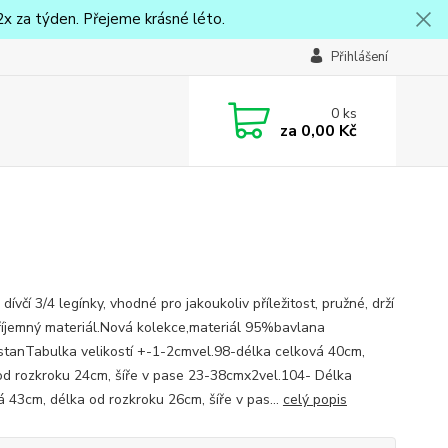
x za týden. Přejeme krásné léto.
Přihlášení
0
ks
za
0,00 Kč
dívčí 3/4 legínky, vhodné pro jakoukoliv příležitost, pružné, drží
příjemný materiál.Nová kolekce,materiál 95%bavlana
tanTabulka velikostí +-1-2cmvel.98-délka celková 40cm,
od rozkroku 24cm, šíře v pase 23-38cmx2vel.104- Délka
á 43cm, délka od rozkroku 26cm, šíře v pas...
celý popis