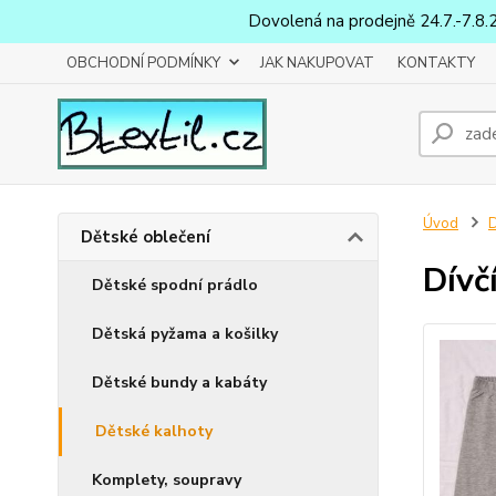
Dovolená na prodejně 24.7.-7.8.
OBCHODNÍ PODMÍNKY
JAK NAKUPOVAT
KONTAKTY
Úvod
D
Dětské oblečení
Dívč
Dětské spodní prádlo
Dětská pyžama a košilky
Dětské bundy a kabáty
Dětské kalhoty
Komplety, soupravy