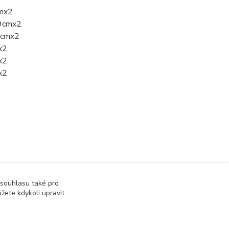
cmx2
39cmx2
40cmx2
x2
x2
x2
 souhlasu také pro
žete kdykoli upravit