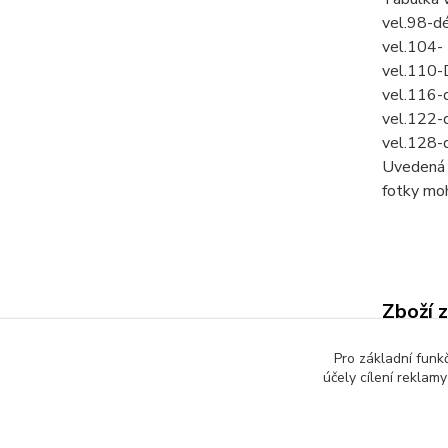
vel.98-d
vel.104-
vel.110-
vel.116-
vel.122-
vel.128-
Uvedená c
fotky mo
Zboží 
Dětsk
Pro základní funk
účely cílení reklam