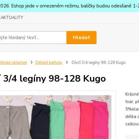
2026. Eshop jede v omezeném režimu, balíčky budou odesílané 1-2
AKTUALITY
Hledat
ětské oblečení
Dětské kalhoty
Dívčí 3/4 legíny 98-128 Kugo
í 3/4 legíny 98-128 Kugo
Krásné 
tvar, 
5%elas
délka 
celkov