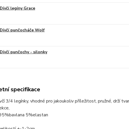
Dívčí legíny Grace
Dívčí punčocháče Wolf
Dívčí punčochy - silonky
tní specifikace
čí 3/4 legínky, vhodné pro jakoukoliv příležitost, pružné, drží tva
ekce,
 95%bavlana 5%elastan
velikostí +-1-2cm