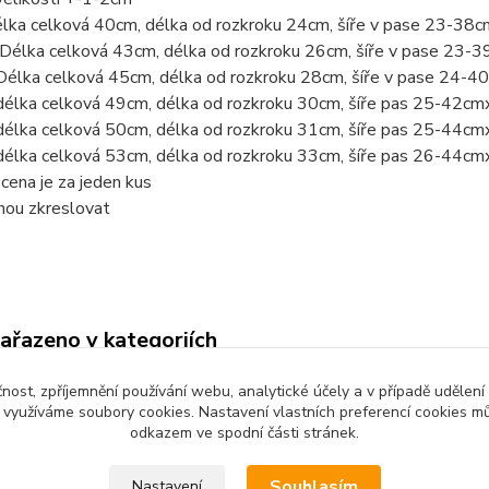
élka celková 40cm, délka od rozkroku 24cm, šíře v pase 23-38
 Délka celková 43cm, délka od rozkroku 26cm, šíře v pase 23-
Délka celková 45cm, délka od rozkroku 28cm, šíře v pase 24-
délka celková 49cm, délka od rozkroku 30cm, šíře pas 25-42cm
délka celková 50cm, délka od rozkroku 31cm, šíře pas 25-44cm
délka celková 53cm, délka od rozkroku 33cm, šíře pas 26-44cm
ena je za jeden kus
hou zkreslovat
zařazeno v kategoriích
é oblečení
Dětské kalhoty
čnost, zpříjemnění používání webu, analytické účely a v případě udělení
y využíváme soubory cookies. Nastavení vlastních preferencí cookies mů
odkazem ve spodní části stránek.
Souhlasím
Nastavení