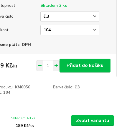
tupnost
Skladem 2 ks
va číslo
ikost
sme plátci DPH
9 Kč
Přidat do košíku
/
ks
roduktu:
KM6050
Barva číslo:
č.3
t:
104
Skladem 48 ks
Zvolit variantu
189 Kč
/
ks