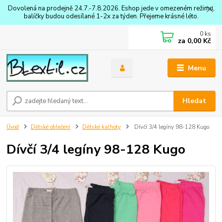
Dovolená na prodejně 24.7.-7.8.2026. Eshop jede v omezeném režimu,
balíčky budou odesílané 1-2x za týden. Přejeme krásné léto.
0
ks
za
0,00 Kč
Menu
Hledat
Úvod
Dětské oblečení
Dětské kalhoty
Dívčí 3/4 legíny 98-128 Kugo
Dívčí 3/4 legíny 98-128 Kugo