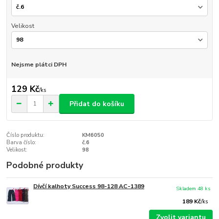
Velikost
Nejsme plátci DPH
129 Kč
/
ks
Přidat do košíku
Číslo produktu:
KM6050
Barva číslo:
č.6
Velikost:
98
Podobné produkty
Dívčí kalhoty Success 98-128 AC-1389
Skladem 48 ks
189 Kč
/
ks
Zvolit variantu