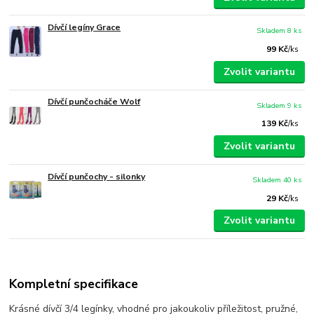
Dívčí legíny Grace
Skladem 8 ks
99 Kč
/
ks
Zvolit variantu
Dívčí punčocháče Wolf
Skladem 9 ks
139 Kč
/
ks
Zvolit variantu
Dívčí punčochy - silonky
Skladem 40 ks
29 Kč
/
ks
Zvolit variantu
Kompletní specifikace
Krásné dívčí 3/4 legínky, vhodné pro jakoukoliv příležitost, pružné,