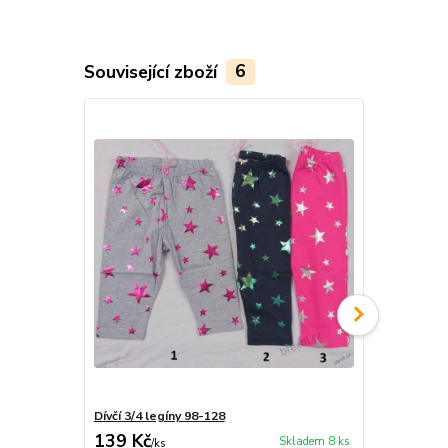
Související zboží
6
Dívčí 3/4 legíny 98-128
Dívčí 3/4 le
139 Kč
129 Kč
Skladem 8 ks
/
ks
/
ks