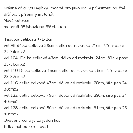
Krásné dívčí 3/4 legínky, vhodné pro jakoukoliv příležitost, pružné,
drží tvar, příjemný materiál.
Nová kolekce,
materiál 95%bavlana 5%elastan
Tabulka velikostí +-1-2cm
vel.98-délka celková 39cm, délka od rozkroku 21cm, šíře v pase
22-34cmx2
vel.104- Délka celková 43cm, délka od rozkroku 24cm, šíře v pase
23-36cmx2
vel.110-Délka celková 45cm, délka od rozkroku 26cm, šíře v pase
23-37cmx2
vel.116-délka celková 47cm, délka od rozkroku 28cm, šíře pas 24-
38cmx2
vel.122-délka celková 49cm, délka od rozkroku 29cm, šíře pas 24-
40cmx2
vel.128-délka celková 50cm, délka od rozkroku 31cm, šíře pas 25-
40cmx2
Uvedená cena je za jeden kus
fotky mohou zkreslovat