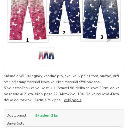
Krásné dívčí 3/4 legínky, vhodné pro jakoukoliv příležitost, pružné, drží
tvar, příjemný materiál.Nová kolekce,materiál 95%bavlana
5%elastanTabulka velikostí +-1-2cmvel.98-délka celková 39cm, délka
od rozkroku 21cm, šíře v pase 22-34cmx2vel.104- Délka celková 43cm,
délka od rozkroku 24cm, šíře v pas...
celý popis
Dostupnost
Skladem 2 ks
Barva číslo