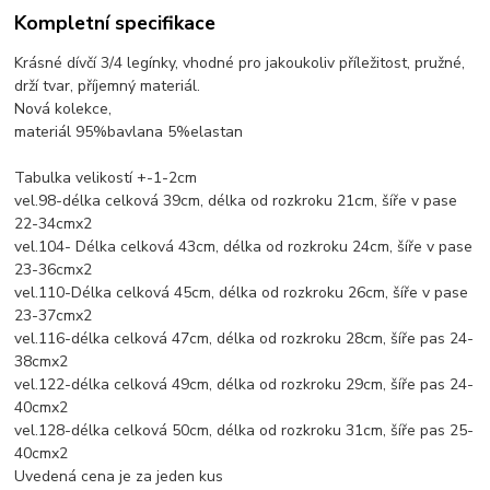
Kompletní specifikace
Krásné dívčí 3/4 legínky, vhodné pro jakoukoliv příležitost, pružné,
drží tvar, příjemný materiál.
Nová kolekce,
materiál 95%bavlana 5%elastan
Tabulka velikostí +-1-2cm
vel.98-délka celková 39cm, délka od rozkroku 21cm, šíře v pase
22-34cmx2
vel.104- Délka celková 43cm, délka od rozkroku 24cm, šíře v pase
23-36cmx2
vel.110-Délka celková 45cm, délka od rozkroku 26cm, šíře v pase
23-37cmx2
vel.116-délka celková 47cm, délka od rozkroku 28cm, šíře pas 24-
38cmx2
vel.122-délka celková 49cm, délka od rozkroku 29cm, šíře pas 24-
40cmx2
vel.128-délka celková 50cm, délka od rozkroku 31cm, šíře pas 25-
40cmx2
Uvedená cena je za jeden kus