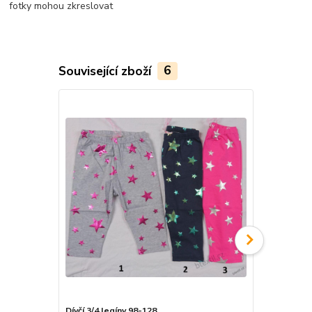
fotky mohou zkreslovat
Související zboží
6
Dívčí 3/4 legíny 98-128
Dívčí 3/4 le