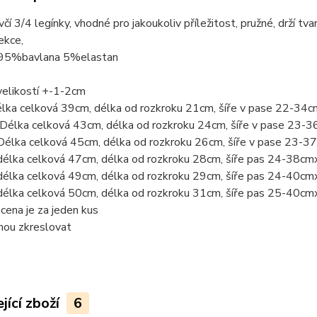
čí 3/4 legínky, vhodné pro jakoukoliv příležitost, pružné, drží tva
ekce,
 95%bavlana 5%elastan
velikostí +-1-2cm
élka celková 39cm, délka od rozkroku 21cm, šíře v pase 22-34
 Délka celková 43cm, délka od rozkroku 24cm, šíře v pase 23-
Délka celková 45cm, délka od rozkroku 26cm, šíře v pase 23-
délka celková 47cm, délka od rozkroku 28cm, šíře pas 24-38cm
délka celková 49cm, délka od rozkroku 29cm, šíře pas 24-40cm
délka celková 50cm, délka od rozkroku 31cm, šíře pas 25-40cm
ena je za jeden kus
hou zkreslovat
jící zboží
6