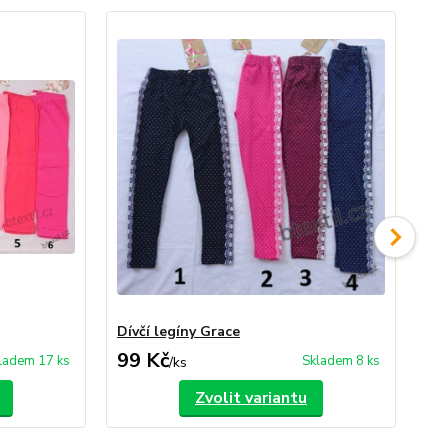
Dívčí legíny Grace
Dív
99 Kč
1
ladem 17 ks
Skladem 8 ks
/
ks
Zvolit variantu