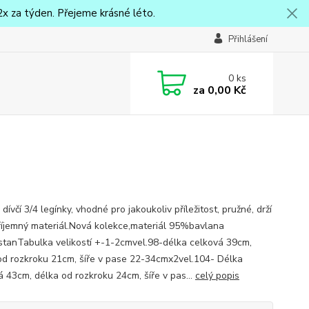
x za týden. Přejeme krásné léto.
Přihlášení
0
ks
za
0,00 Kč
dívčí 3/4 legínky, vhodné pro jakoukoliv příležitost, pružné, drží
příjemný materiál.Nová kolekce,materiál 95%bavlana
tanTabulka velikostí +-1-2cmvel.98-délka celková 39cm,
od rozkroku 21cm, šíře v pase 22-34cmx2vel.104- Délka
á 43cm, délka od rozkroku 24cm, šíře v pas...
celý popis