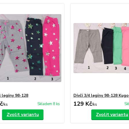
4 legíny 98-128
Dívčí 3/4 legíny 98-128 Kugo
č
129 Kč
Skladem 8 ks
Sk
/
ks
/
ks
Zvolit variantu
Zvolit variantu