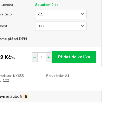
tupnost
Skladem 2 ks
va číslo
ikost
sme plátci DPH
9 Kč
Přidat do košíku
/
ks
roduktu:
KK655
Barva číslo:
č.1
t:
122
visející zboží
6