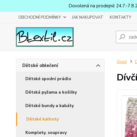
Dovolená na prodejně 24.7.-7.8.
OBCHODNÍ PODMÍNKY
JAK NAKUPOVAT
KONTAKTY
Úvod
D
Dětské oblečení
Dívč
Dětské spodní prádlo
Dětská pyžama a košilky
Dětské bundy a kabáty
Dětské kalhoty
Komplety, soupravy