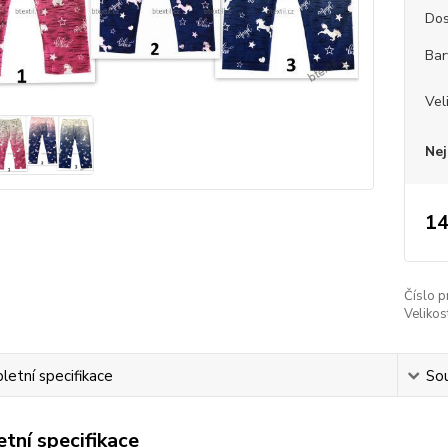
Dos
Bar
Vel
Nej
14
Číslo p
Velikos
etní specifikace
Sou
tní specifikace