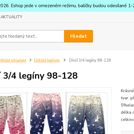
2026. Eshop jede v omezeném režimu, balíčky budou odesílané 1-2
AKTUALITY
Hledat
ětské oblečení
Dětské kalhoty
Dívčí 3/4 legíny 98-128
í 3/4 legíny 98-128
Krásné 
tvar, 
5%elas
délka 
celkov