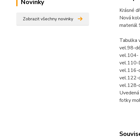
Novinky
Krásné dív
Nová kol
Zobrazit všechny novinky
materiál
Tabulka 
vel.98-d
vel.104-
vel.110-
vel.116-
vel.122-
vel.128-
Uvedená c
fotky mo
Souvise