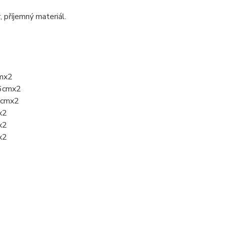
r, příjemný materiál.
cmx2
36cmx2
37cmx2
x2
x2
x2