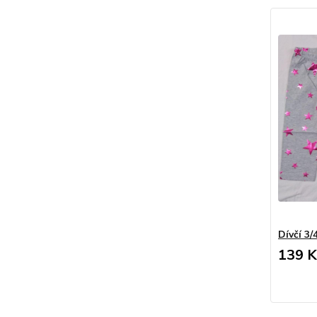
Dívčí 3/
139 K