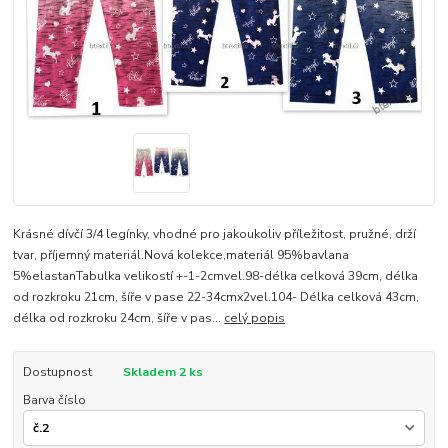
Krásné dívčí 3/4 legínky, vhodné pro jakoukoliv příležitost, pružné, drží
tvar, příjemný materiál.Nová kolekce,materiál 95%bavlana
5%elastanTabulka velikostí +-1-2cmvel.98-délka celková 39cm, délka
od rozkroku 21cm, šíře v pase 22-34cmx2vel.104- Délka celková 43cm,
délka od rozkroku 24cm, šíře v pas...
celý popis
Dostupnost
Skladem 2 ks
Barva číslo