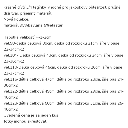
Krásné dívčí 3/4 legínky, vhodné pro jakoukoliv příležitost, pružné,
drží tvar, příjemný materiál.
Nová kolekce,
materiál 95%bavlana 5%elastan
Tabulka velikostí +-1-2cm
vel.98-délka celková 39cm, délka od rozkroku 21cm, šíře v pase
22-34cmx2
vel.104- Délka celková 43cm, délka od rozkroku 24cm, šíře v pase
23-36cmx2
vel.110-Délka celková 45cm, délka od rozkroku 26cm, šíře v pase
23-37cmx2
vel.116-délka celková 47cm, délka od rozkroku 28cm, šíře pas 24-
38cmx2
vel.122-délka celková 49cm, délka od rozkroku 29cm, šíře pas 24-
40cmx2
vel.128-délka celková 50cm, délka od rozkroku 31cm, šíře pas 25-
40cmx2
Uvedená cena je za jeden kus
fotky mohou zkreslovat