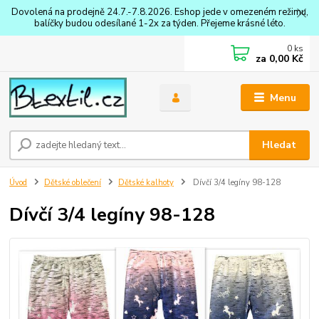
Dovolená na prodejně 24.7.-7.8.2026. Eshop jede v omezeném režimu,
balíčky budou odesílané 1-2x za týden. Přejeme krásné léto.
0
ks
za
0,00 Kč
Menu
Hledat
Úvod
Dětské oblečení
Dětské kalhoty
Dívčí 3/4 legíny 98-128
Dívčí 3/4 legíny 98-128