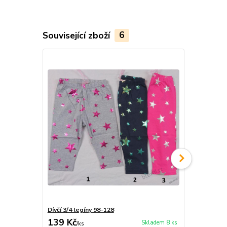
Související zboží
6
Dívčí 3/4 legíny 98-128
Dívčí 3/4 le
139 Kč
129 Kč
Skladem 8 ks
/
ks
/
ks