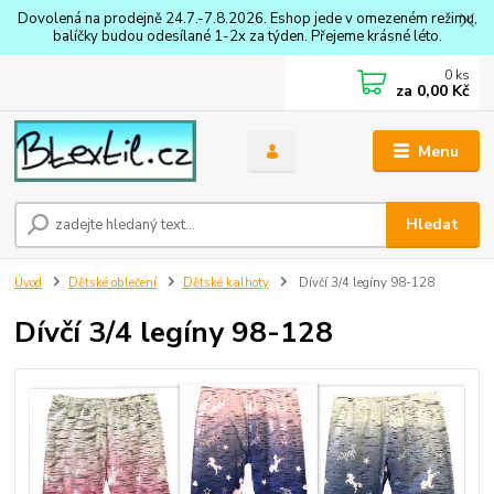
Dovolená na prodejně 24.7.-7.8.2026. Eshop jede v omezeném režimu,
balíčky budou odesílané 1-2x za týden. Přejeme krásné léto.
0
ks
za
0,00 Kč
Menu
Hledat
Úvod
Dětské oblečení
Dětské kalhoty
Dívčí 3/4 legíny 98-128
Dívčí 3/4 legíny 98-128