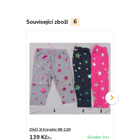
Související zboží
6
Dívčí 3/4 legíny 98-128
Dívčí 3/4 le
139 Kč
129 Kč
Skladem 8 ks
/
ks
/
ks