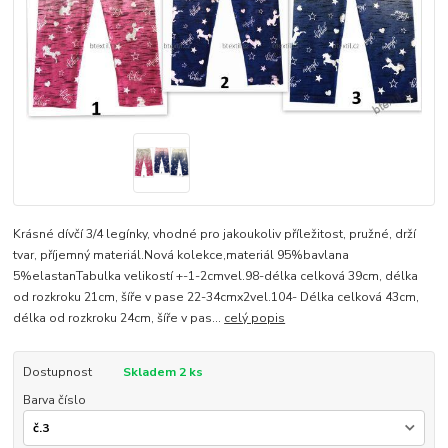
Krásné dívčí 3/4 legínky, vhodné pro jakoukoliv příležitost, pružné, drží
tvar, příjemný materiál.Nová kolekce,materiál 95%bavlana
5%elastanTabulka velikostí +-1-2cmvel.98-délka celková 39cm, délka
od rozkroku 21cm, šíře v pase 22-34cmx2vel.104- Délka celková 43cm,
délka od rozkroku 24cm, šíře v pas...
celý popis
Dostupnost
Skladem 2 ks
Barva číslo