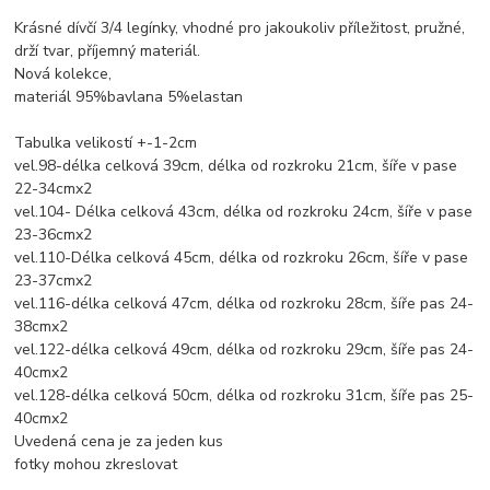
Krásné dívčí 3/4 legínky, vhodné pro jakoukoliv příležitost, pružné,
drží tvar, příjemný materiál.
Nová kolekce,
materiál 95%bavlana 5%elastan
Tabulka velikostí +-1-2cm
vel.98-délka celková 39cm, délka od rozkroku 21cm, šíře v pase
22-34cmx2
vel.104- Délka celková 43cm, délka od rozkroku 24cm, šíře v pase
23-36cmx2
vel.110-Délka celková 45cm, délka od rozkroku 26cm, šíře v pase
23-37cmx2
vel.116-délka celková 47cm, délka od rozkroku 28cm, šíře pas 24-
38cmx2
vel.122-délka celková 49cm, délka od rozkroku 29cm, šíře pas 24-
40cmx2
vel.128-délka celková 50cm, délka od rozkroku 31cm, šíře pas 25-
40cmx2
Uvedená cena je za jeden kus
fotky mohou zkreslovat