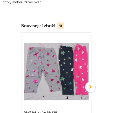
fotky mohou zkreslovat
Související zboží
6
Dívčí 3/4 legíny 98-128
Dívčí 3/4 le