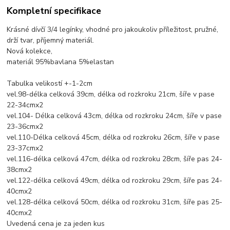
Kompletní specifikace
Krásné dívčí 3/4 legínky, vhodné pro jakoukoliv příležitost, pružné,
drží tvar, příjemný materiál.
Nová kolekce,
materiál 95%bavlana 5%elastan
Tabulka velikostí +-1-2cm
vel.98-délka celková 39cm, délka od rozkroku 21cm, šíře v pase
22-34cmx2
vel.104- Délka celková 43cm, délka od rozkroku 24cm, šíře v pase
23-36cmx2
vel.110-Délka celková 45cm, délka od rozkroku 26cm, šíře v pase
23-37cmx2
vel.116-délka celková 47cm, délka od rozkroku 28cm, šíře pas 24-
38cmx2
vel.122-délka celková 49cm, délka od rozkroku 29cm, šíře pas 24-
40cmx2
vel.128-délka celková 50cm, délka od rozkroku 31cm, šíře pas 25-
40cmx2
Uvedená cena je za jeden kus