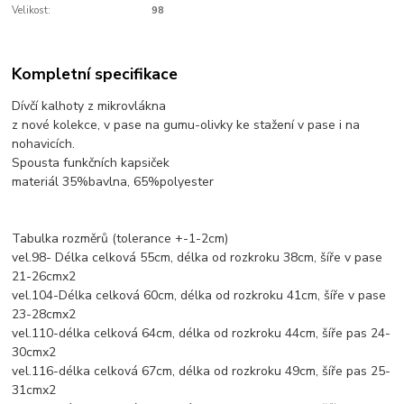
Velikost:
98
Kompletní specifikace
Dívčí kalhoty z mikrovlákna
z nové kolekce, v pase na gumu-olivky ke stažení v pase i na
nohavicích.
Spousta funkčních kapsiček
materiál 35%bavlna, 65%polyester
Tabulka rozměrů (tolerance +-1-2cm)
vel.98- Délka celková 55cm, délka od rozkroku 38cm, šíře v pase
21-26cmx2
vel.104-Délka celková 60cm, délka od rozkroku 41cm, šíře v pase
23-28cmx2
vel.110-délka celková 64cm, délka od rozkroku 44cm, šíře pas 24-
30cmx2
vel.116-délka celková 67cm, délka od rozkroku 49cm, šíře pas 25-
31cmx2