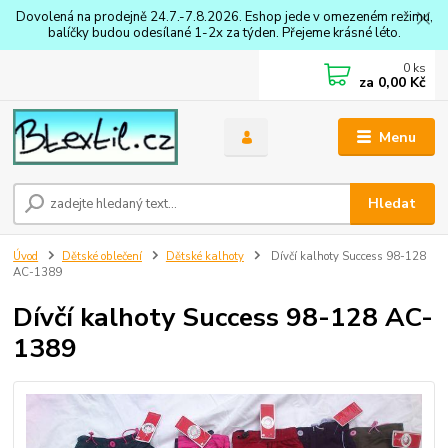
Dovolená na prodejně 24.7.-7.8.2026. Eshop jede v omezeném režimu,
balíčky budou odesílané 1-2x za týden. Přejeme krásné léto.
0
ks
za
0,00 Kč
Menu
Hledat
Úvod
Dětské oblečení
Dětské kalhoty
Dívčí kalhoty Success 98-128
AC-1389
Dívčí kalhoty Success 98-128 AC-
1389