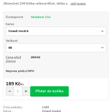
26cmx2vel.104-Délka celková 60cm, délka o...
celý popis
Dostupnost
Skladem 3 ks
barva.
Velikost
Cena před
250 Kč
slevou
Nejsme plátci DPH
189 Kč
/
ks
Přidat do košíku
Číslo produktu:
1389
barva.:
tmavě modrá