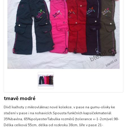
tmavě modré
Dívčí kalhoty z mikrovláknaz nové kolekce, v pase na gumu-olivky ke
stažení v pase i na nohavicích.Spousta funkčních kapsičekmateriál
35%bavlna, 65%polyesterTabulka rozměrů (tolerance +-1-2cm)vel.98-
Délka celková 55cm, délka od rozkroku 38cm, šíře v pase 21-