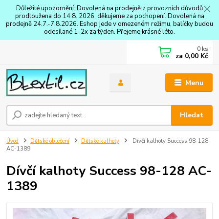
Důležité upozornění: Dovolená na prodejně z provozních důvodů
prodloužena do 14.8. 2026, děkujeme za pochopení. Dovolená na
prodejně 24.7.-7.8.2026. Eshop jede v omezeném režimu, balíčky budou
odesílané 1-2x za týden. Přejeme krásné léto.
0
ks
za
0,00 Kč
Menu
Hledat
Úvod
Dětské oblečení
Dětské kalhoty
Dívčí kalhoty Success 98-128
AC-1389
Dívčí kalhoty Success 98-128 AC-
1389