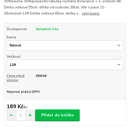
35%bavlna, 65%polyesterTabulka rozměrů (tolerance +-1-2cm)vel.98-
Délka celková 55cm, délka od rozkroku 38cm, šíře v pase 21-
26cmx2vel.104-Délka celková 60cm, délka o...
celý popis
Dostupnost
Skladem 2 ks
barva.
Velikost
Cena před
250 Kč
slevou
Nejsme plátci DPH
189 Kč
/
ks
Přidat do košíku