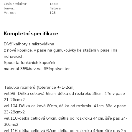
Číslo produktu:
1389
barva.:
fialová
Velikost:
128
Kompletní specifikace
Dívčí kalhoty z mikrovlákna
z nové kolekce, v pase na gumu-olivky ke stažení v pase i na
nohavicích.
Spousta funkčních kapsiček
materiál 35%bavlna, 65%polyester
Tabulka rozměrů (tolerance +-1-2cm)
vel.98- Délka celková 55cm, délka od rozkroku 38cm, šíře v pase
21-26cmx2
vel.104-Délka celková 60cm, délka od rozkroku 41cm, šíře v pase
23-28cmx2
vel.110-délka celková 64cm, délka od rozkroku 44cm, šíře pas 24-
30cmx2
vel.116-délka celková 67cm, délka od rozkroku 49cm, šíře pas 25-