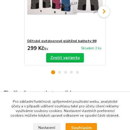
Dětské outdoorové plátěné kalhoty 98
Dívčí punčoc
299 Kč
29 Kč
Skladem 2 ks
/
ks
/
ks
Zvolit variantu
Zboží zařazeno v kategoriích
Pro základní funkčnost, zpříjemnění používání webu, analytické
Dětské oblečení
účely a v případě udělení souhlasu také pro účely cílení reklamy
využíváme soubory cookies. Nastavení vlastních preferencí
Dětské kalhoty
cookies můžete kdykoli upravit odkazem ve spodní části stránek.
Souhlasím
Nastavení