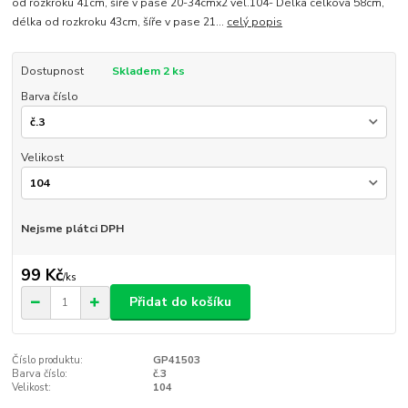
od rozkroku 41cm, šíře v pase 20-34cmx2 vel.104- Délka celková 58cm,
délka od rozkroku 43cm, šíře v pase 21...
celý popis
Dostupnost
Skladem 2 ks
Barva číslo
Velikost
Nejsme plátci DPH
99 Kč
/
ks
Přidat do košíku
Číslo produktu:
GP41503
Barva číslo:
č.3
Velikost:
104