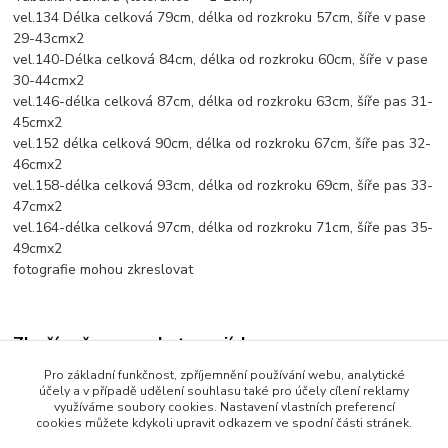
vel.134 Délka celková 79cm, délka od rozkroku 57cm, šíře v pase
29-43cmx2
vel.140-Délka celková 84cm, délka od rozkroku 60cm, šíře v pase
30-44cmx2
vel.146-délka celková 87cm, délka od rozkroku 63cm, šíře pas 31-
45cmx2
vel.152 délka celková 90cm, délka od rozkroku 67cm, šíře pas 32-
46cmx2
vel.158-délka celková 93cm, délka od rozkroku 69cm, šíře pas 33-
47cmx2
vel.164-délka celková 97cm, délka od rozkroku 71cm, šíře pas 35-
49cmx2
fotografie mohou zkreslovat
Zboží zařazeno v kategoriích
Pro základní funkčnost, zpříjemnění používání webu, analytické
Dětské oblečení
účely a v případě udělení souhlasu také pro účely cílení reklamy
využíváme soubory cookies. Nastavení vlastních preferencí
Dětské kalhoty
cookies můžete kdykoli upravit odkazem ve spodní části stránek.