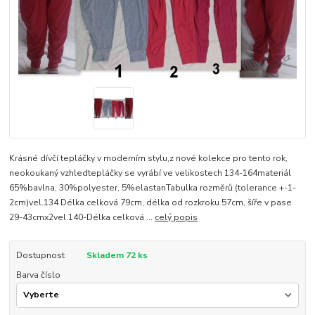
Krásné dívčí tepláčky v moderním stylu,z nové kolekce pro tento rok,
neokoukaný vzhledtepláčky se vyrábí ve velikostech 134-164materiál
65%bavlna, 30%polyester, 5%elastanTabulka rozměrů (tolerance +-1-
2cm)vel.134 Délka celková 79cm, délka od rozkroku 57cm, šíře v pase
29-43cmx2vel.140-Délka celková ...
celý popis
Dostupnost
Skladem 72 ks
Barva číslo