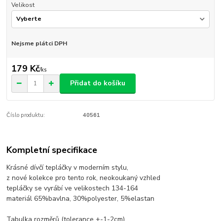
Velikost
Nejsme plátci DPH
179 Kč
/
ks
Přidat do košíku
Číslo produktu:
40561
Kompletní specifikace
Krásné dívčí tepláčky v moderním stylu,
z nové kolekce pro tento rok, neokoukaný vzhled
tepláčky se vyrábí ve velikostech 134-164
materiál 65%bavlna, 30%polyester, 5%elastan
Tabulka rozměrů (tolerance +-1-2cm)