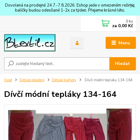
Dovolená na prodejně 24.7.-7.8.2026. Eshop jede v omezeném režimu,
balíčky budou odesílané 1-2x za týden. Přejeme krásné léto.
0
ks
za
0,00 Kč
Menu
Hledat
Úvod
Dětské oblečení
Dětské kalhoty
Dívčí módní tepláky 134-164
Dívčí módní tepláky 134-164