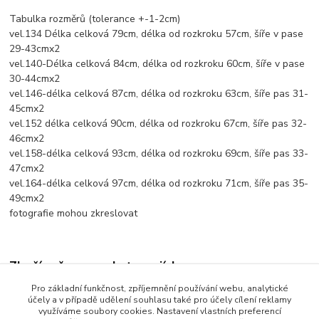
Tabulka rozměrů (tolerance +-1-2cm)
vel.134 Délka celková 79cm, délka od rozkroku 57cm, šíře v pase
29-43cmx2
vel.140-Délka celková 84cm, délka od rozkroku 60cm, šíře v pase
30-44cmx2
vel.146-délka celková 87cm, délka od rozkroku 63cm, šíře pas 31-
45cmx2
vel.152 délka celková 90cm, délka od rozkroku 67cm, šíře pas 32-
46cmx2
vel.158-délka celková 93cm, délka od rozkroku 69cm, šíře pas 33-
47cmx2
vel.164-délka celková 97cm, délka od rozkroku 71cm, šíře pas 35-
49cmx2
fotografie mohou zkreslovat
Zboží zařazeno v kategoriích
Pro základní funkčnost, zpříjemnění používání webu, analytické
Dětské oblečení
účely a v případě udělení souhlasu také pro účely cílení reklamy
využíváme soubory cookies. Nastavení vlastních preferencí
Dětské kalhoty