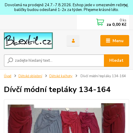
Dovolená na prodejně 24.7.-7.8.2026. Eshop jede v omezeném režimu,
balíčky budou odesílané 1-2x za týden. Přejeme krásné léto.
0
ks
za
0,00 Kč
Menu
Hledat
Úvod
Dětské oblečení
Dětské kalhoty
Dívčí módní tepláky 134-164
Dívčí módní tepláky 134-164