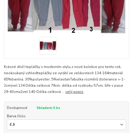
Krásné dívčí tepláčky v moderním stylu,z nové kolekce pro tento rok,
neokoukaný vzhledtepláčky se vyrábí ve velikostech 134-164materiál
65%bavlna, 30%polyester, 5%elastanTabulka rozměrů (tolerance +-1-
2cm)vel.134 Délka celková 79cm, délka od rozkroku 57cm, šíře v pase
29-43cmx2vel.140-Délka celková ...
celý popis
Dostupnost
Skladem 5 ks
Barva číslo