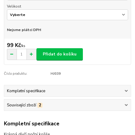
Velikost
Nejsme plátci DPH
99 Kč
/
ks
Přidat do košíku
Číslo produktu:
HJ039
Kompletní specifikace
Související zboží
2
Kompletní specifikace
Krásná dívčí noční košile