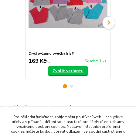
Dívčí pyžamo ovečka IrisF
Dívčí pyžam
169 Kč
169 Kč
Skladem 1 ks
/
ks
/
ks
Zvolit variantu
Zboží zařazeno v kategoriích
Pro základní funkčnost, zpříjemnění používání webu, analytické
Dětské oblečení
účely a v případě udělení souhlasu také pro účely cílení reklamy
využíváme soubory cookies. Nastavení vlastních preferencí
Dětská pyžama a košilky
cookies můžete kdykoli upravit odkazem ve spodní části stránek.