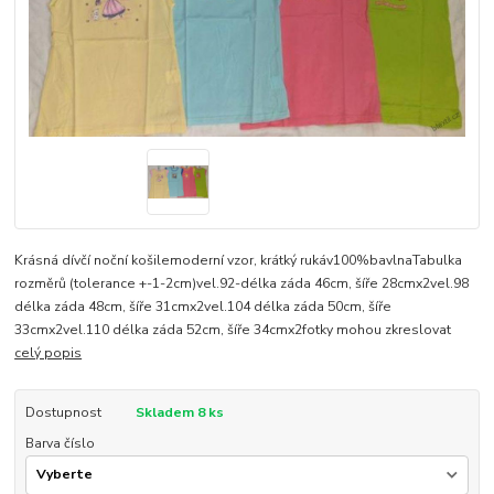
Krásná dívčí noční košilemoderní vzor, krátký rukáv100%bavlnaTabulka
rozměrů (tolerance +-1-2cm)vel.92-délka záda 46cm, šíře 28cmx2vel.98
délka záda 48cm, šíře 31cmx2vel.104 délka záda 50cm, šíře
33cmx2vel.110 délka záda 52cm, šíře 34cmx2fotky mohou zkreslovat
celý popis
Dostupnost
Skladem 8 ks
Barva číslo