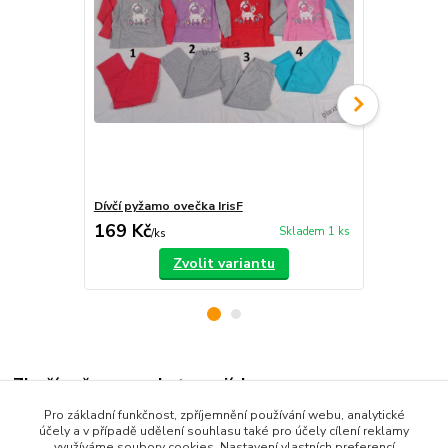
Dívčí pyžamo ovečka IrisF
Dívčí pyžam
169 Kč
169 Kč
Skladem 1 ks
/
ks
/
ks
Zvolit variantu
Zboží zařazeno v kategoriích
Pro základní funkčnost, zpříjemnění používání webu, analytické
Dětské oblečení
účely a v případě udělení souhlasu také pro účely cílení reklamy
využíváme soubory cookies. Nastavení vlastních preferencí