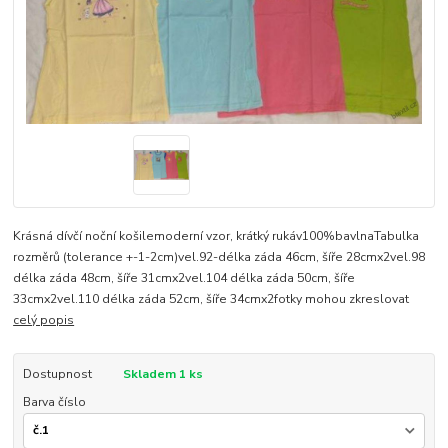
Krásná dívčí noční košilemoderní vzor, krátký rukáv100%bavlnaTabulka
rozměrů (tolerance +-1-2cm)vel.92-délka záda 46cm, šíře 28cmx2vel.98
délka záda 48cm, šíře 31cmx2vel.104 délka záda 50cm, šíře
33cmx2vel.110 délka záda 52cm, šíře 34cmx2fotky mohou zkreslovat
celý popis
Dostupnost
Skladem 1 ks
Barva číslo