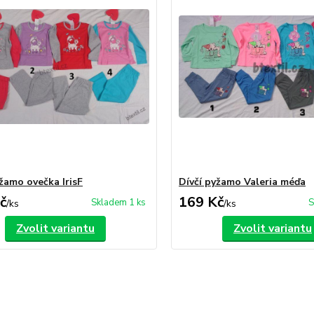
yžamo ovečka IrisF
Dívčí pyžamo Valeria méďa
č
169 Kč
Skladem 1 ks
S
/
ks
/
ks
Zvolit variantu
Zvolit variantu