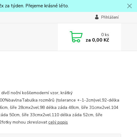
x za týden. Přejeme krásné léto.
Přihlášení
0
ks
za
0,00 Kč
dívčí noční košilemoderní vzor, krátký
00%bavlnaTabulka rozměrů (tolerance +-1-2cm)vel.92-délka
6cm, šíře 28cmx2vel.98 délka záda 48cm, šíře 31cmx2vel.104
záda 50cm, šíře 33cmx2vel.110 délka záda 52cm, šíře
fotky mohou zkreslovat
celý popis