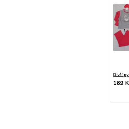
Dívčí p
169 K