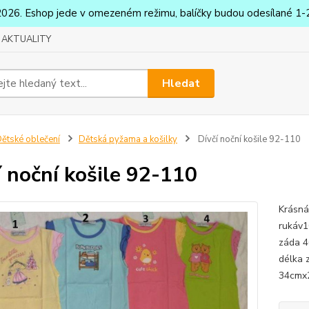
2026. Eshop jede v omezeném režimu, balíčky budou odesílané 1-2
AKTUALITY
Hledat
ětské oblečení
Dětská pyžama a košilky
Dívčí noční košile 92-110
í noční košile 92-110
Krásná 
rukáv1
záda 4
délka 
34cmx2