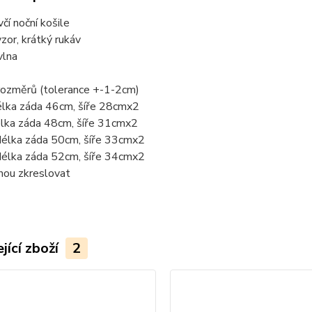
včí noční košile
zor, krátký rukáv
lna
rozměrů (tolerance +-1-2cm)
élka záda 46cm, šíře 28cmx2
élka záda 48cm, šíře 31cmx2
délka záda 50cm, šíře 33cmx2
délka záda 52cm, šíře 34cmx2
hou zkreslovat
jící zboží
2