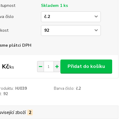
tupnost
Skladem 1 ks
va číslo
ikost
sme plátci DPH
 Kč
Přidat do košíku
/
ks
roduktu:
HJ039
Barva číslo:
č.2
t:
92
visející zboží
2