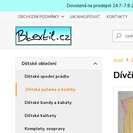
Dovolená na prodejně 24.7.-7.8.
OBCHODNÍ PODMÍNKY
JAK NAKUPOVAT
KONTAKTY
Úvod
D
Dětské oblečení
Dívč
Dětské spodní prádlo
Dětská pyžama a košilky
Dětské bundy a kabáty
Dětské kalhoty
Komplety, soupravy