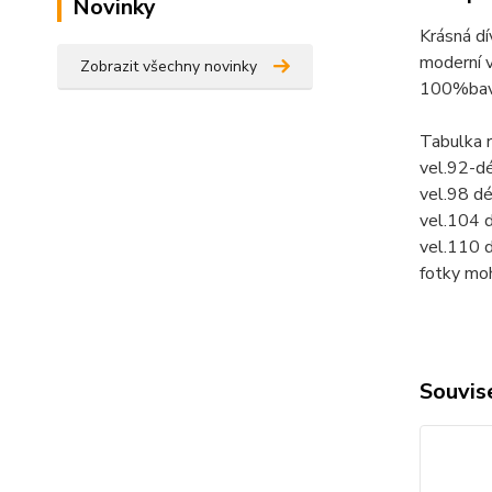
Novinky
Krásná dí
moderní v
Zobrazit všechny novinky
100%bav
Tabulka 
vel.92-d
vel.98 d
vel.104 
vel.110 
fotky mo
Souvise