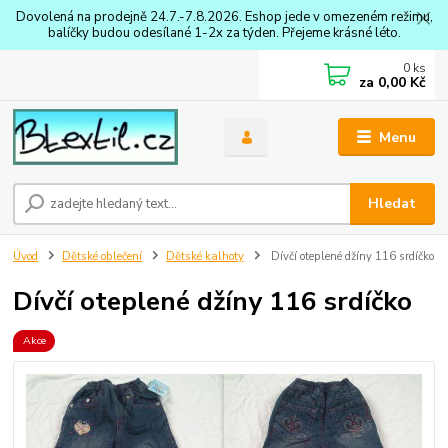
Dovolená na prodejně 24.7.-7.8.2026. Eshop jede v omezeném režimu,
balíčky budou odesílané 1-2x za týden. Přejeme krásné léto.
0
ks
za
0,00 Kč
Menu
Hledat
Úvod
Dětské oblečení
Dětské kalhoty
Dívčí oteplené džíny 116 srdíčko
Dívčí oteplené džíny 116 srdíčko
Akce