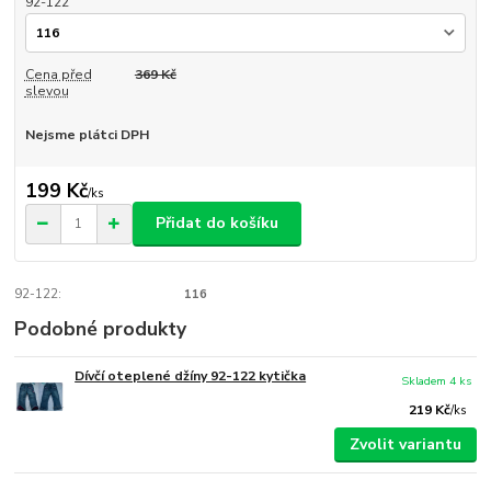
92-122
Cena před
369 Kč
slevou
Nejsme plátci DPH
199 Kč
/
ks
Přidat do košíku
92-122:
116
Podobné produkty
Dívčí oteplené džíny 92-122 kytička
Skladem 4 ks
219 Kč
/
ks
Zvolit variantu