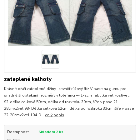
zateplené kalhoty
Krásné dívčí zateplené džíny -zevnitř růžový flíz V pase na gumu pro
snadnější oblékání rozměry v toleranci +- 1-2cm Tabulka velikostível.
92-délka celková 50cm, délka od rozkroku 30cm, šíře v pase 21-
28cmx2vel.98- Délka celková 52cm, délka od rozkroku 33cm, šíře v pase
22-28cmx2vel.104-D...
celý popis
Dostupnost
Skladem 2 ks