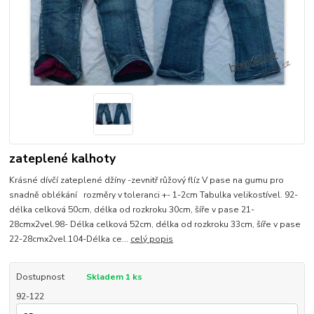
zateplené kalhoty
Krásné dívčí zateplené džíny -zevnitř růžový flíz V pase na gumu pro
snadně oblékání rozměry v toleranci +- 1-2cm Tabulka velikostível. 92-
délka celková 50cm, délka od rozkroku 30cm, šíře v pase 21-
28cmx2vel.98- Délka celková 52cm, délka od rozkroku 33cm, šíře v pase
22-28cmx2vel.104-Délka ce...
celý popis
Dostupnost
Skladem 1 ks
92-122