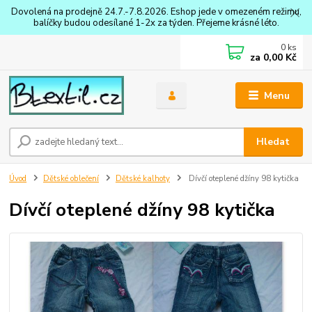
Dovolená na prodejně 24.7.-7.8.2026. Eshop jede v omezeném režimu,
balíčky budou odesílané 1-2x za týden. Přejeme krásné léto.
0
ks
za
0,00 Kč
Menu
Hledat
Úvod
Dětské oblečení
Dětské kalhoty
Dívčí oteplené džíny 98 kytička
Dívčí oteplené džíny 98 kytička