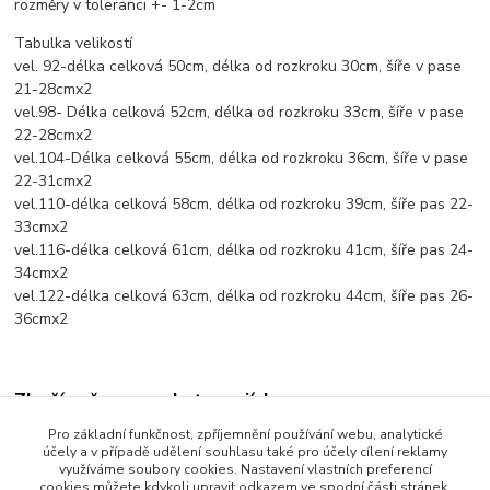
rozměry v toleranci +- 1-2cm
Tabulka velikostí
vel. 92-délka celková 50cm, délka od rozkroku 30cm, šíře v pase
21-28cmx2
vel.98- Délka celková 52cm, délka od rozkroku 33cm, šíře v pase
22-28cmx2
vel.104-Délka celková 55cm, délka od rozkroku 36cm, šíře v pase
22-31cmx2
vel.110-délka celková 58cm, délka od rozkroku 39cm, šíře pas 22-
33cmx2
vel.116-délka celková 61cm, délka od rozkroku 41cm, šíře pas 24-
34cmx2
vel.122-délka celková 63cm, délka od rozkroku 44cm, šíře pas 26-
36cmx2
Zboží zařazeno v kategoriích
Pro základní funkčnost, zpříjemnění používání webu, analytické
Dětské oblečení
účely a v případě udělení souhlasu také pro účely cílení reklamy
využíváme soubory cookies. Nastavení vlastních preferencí
Dětské kalhoty
cookies můžete kdykoli upravit odkazem ve spodní části stránek.