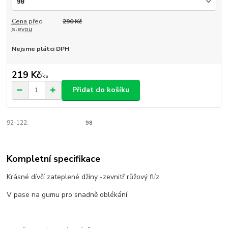
Cena před
290 Kč
slevou
Nejsme plátci DPH
219 Kč
/
ks
Přidat do košíku
92-122:
98
Kompletní specifikace
Krásné dívčí zateplené džíny -zevnitř růžový flíz
V pase na gumu pro snadně oblékání