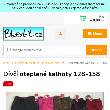
Dovolená na prodejně 24.7.-7.8.2026. Eshop jede v omezeném režimu,
balíčky budou odesílané 1-2x za týden. Přejeme krásné léto.
0
ks
za
0,00 Kč
Menu
Hledat
Úvod
Dětské oblečení
Dětské kalhoty
Dívčí oteplené kalhoty 128-158
Dívčí oteplené kalhoty 128-158
Akce