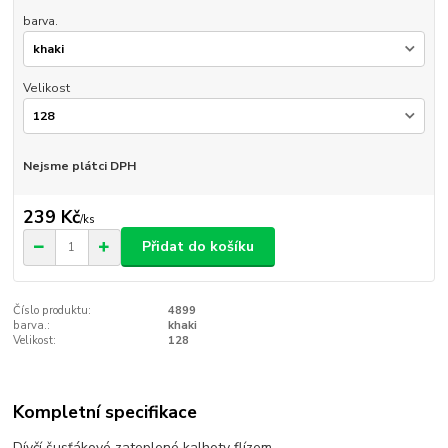
barva.
Velikost
Nejsme plátci DPH
239 Kč
/
ks
Přidat do košíku
Číslo produktu:
4899
barva.:
khaki
Velikost:
128
Kompletní specifikace
Dívčí šusťákové zateplené kalhoty flízem.