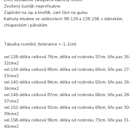
Zesílený šusťák-neprofoukne.
Zapínání na zip a knoflík, zaní část na gumu.
Kalhoty míváme ve velikostech 98-128 a 128-158, v dámském,
chlapeckém i pánském.
Tabulka rozměrů (tolerance +-1-2cm)
vel.128-délka celková 76cm, délka od rozkroku 57cm, šíře pas 26-
32cmx2
vel.134-délka celková 80cm, délka od rozkroku 60cm, šíře pas 27-
33cmx2
vel.140-délka celková 84cm, délka od rozkroku 63cm, šíře pas 26-
34cmx2
vel.146-délka celková 87cm, délka od rozkroku 66cm, šíře pas 28-
37cmx2
vel.152-délka celková 92cm, délka od rozkroku 69cm, šíře pas 30-
39cmx2
vel.158-délka celková 96cm, délka od rozkroku 73cm, šíře pas 31-
40cmx2