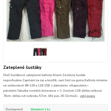
Zateplené šusťáky
Dívčí šusťákové zateplené kalhoty flízem.Zesílený šusťák-
neprofoukne.Zapínání na zip a knoflík, zaní část na gumu.Kalhoty míváme
ve velikostech 98-128 a 128-158, v dámském, chlapeckém i
pánském.Tabulka rozměrů (tolerance +-1-2cm)vel.128-délka celková
76cm, délka od rozkroku 57cm, šíře pas 26-32cmx2v...
celý popis
Dostupnost
Skladem 1 ks