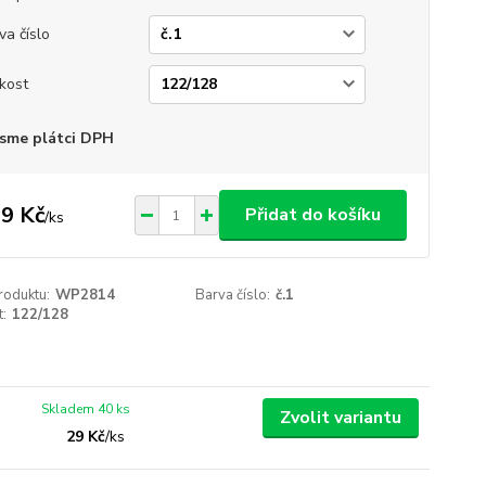
va číslo
ikost
sme plátci DPH
9 Kč
Přidat do košíku
/
ks
roduktu:
WP2814
Barva číslo:
č.1
t:
122/128
Skladem 40 ks
Zvolit variantu
29 Kč
/
ks