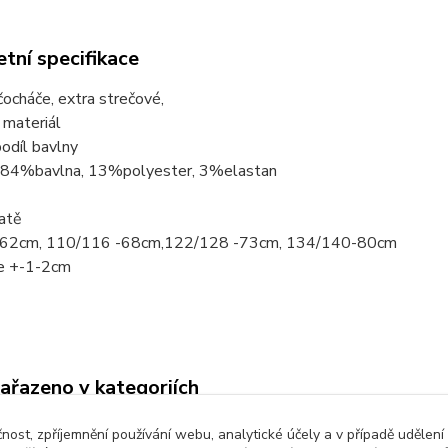
tní specifikace
čocháče, extra strečové,
 materiál
odíl bavlny
: 84%bavlna, 13%polyester, 3%elastan
atě
-62cm, 110/116 -68cm,122/128 -73cm, 134/140-80cm
e +-1-2cm
zařazeno v kategoriích
é oblečení
Punčocháče, silonky
čnost, zpříjemnění používání webu, analytické účely a v případě udělení