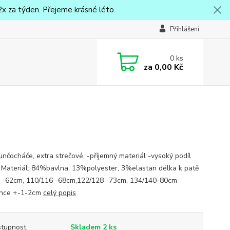
x za týden. Přejeme krásné léto.
Přihlášení
0
ks
za
0,00 Kč
punčocháče, extra strečové, -příjemný materiál -vysoký podíl
 Materiál: 84%bavlna, 13%polyester, 3%elastan délka k patě
 -62cm, 110/116 -68cm,122/128 -73cm, 134/140-80cm
ance +-1-2cm
celý popis
tupnost
Skladem 2 ks