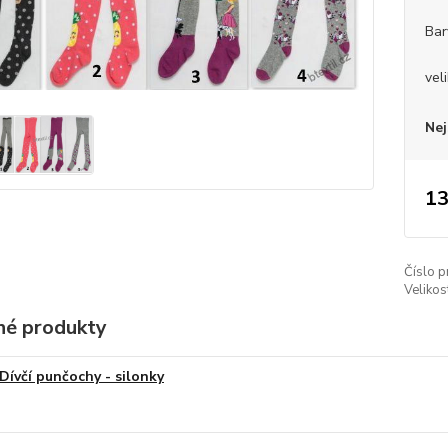
Bar
vel
Nej
13
Číslo p
Velikos
é produkty
Dívčí punčochy - silonky