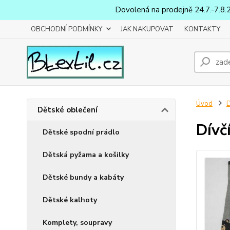
Dovolená na prodejně 24.7.-7.8.
OBCHODNÍ PODMÍNKY
JAK NAKUPOVAT
KONTAKTY
Úvod
D
Dětské oblečení
Dívč
Dětské spodní prádlo
Dětská pyžama a košilky
Dětské bundy a kabáty
Dětské kalhoty
Komplety, soupravy