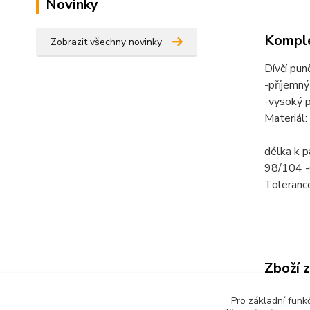
Novinky
Komple
Zobrazit všechny novinky
Dívčí pun
-příjemný
-vysoký p
Materiál
délka k p
98/104 
Toleranc
Zboží 
Dětsk
Pro základní funk