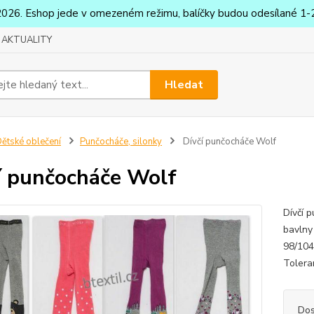
2026. Eshop jede v omezeném režimu, balíčky budou odesílané 1-2
AKTUALITY
Hledat
ětské oblečení
Punčocháče, silonky
Dívčí punčocháče Wolf
í punčocháče Wolf
Dívčí 
bavlny
98/104
Toler
Dos